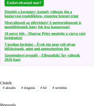
Ezeket olvastad már?
Döntött a kormány: komoly változás jön a
háziorvosi rendelőkben, rengeteg beteget érint
Megváltozott az előrejelzés! A meteorológusok is
megdöbbentek hány fok lesz hamarosan!
10 perce jött – Magyar Péter megtette a várva várt
bejelentést!
Váratlan fordulat – Évek óta nem volt olyan
időjárásunk, mint ami augusztusban jön
Szeptemberi nyugdíj – Elfogadták! Így változik
2026-ban!
Címkék
#
aktuális
#
drágulás
#
hír
#
sertéshús
Megosztás