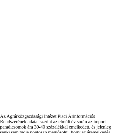
Az Agrárközgazdasági Intézet Piaci Árinformációs
Rendszerének adatai szerint az elmúlt év során az import
paradicsomok ára 30-40 százalékkal emelkedett, és jelenleg
senki sem tudja pontosan megjósolni, hogy az áremelkedés