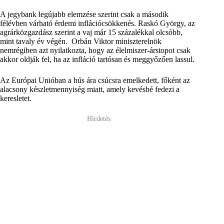
A jegybank legújabb elemzése szerint csak a második
félévben várható érdemi inflációcsökkenés. Raskó György, az
agrárközgazdász szerint a vaj már 15 százalékkal olcsóbb,
mint tavaly év végén. Orbán Viktor miniszterelnök
nemrégiben azt nyilatkozta, hogy az élelmiszer-árstopot csak
akkor oldják fel, ha az infláció tartósan és meggyőzően lassul.
Az Európai Unióban a hús ára csúcsra emelkedett, főként az
alacsony készletmennyiség miatt, amely kevésbé fedezi a
keresletet.
Hirdetés