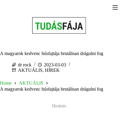
Skip
to
content
A magyarok kedvenc húsfajtája brutálisan drágulni fog
dr rock
2023-03-03
AKTUÁLIS
,
HÍREK
Home
AKTUÁLIS
A magyarok kedvenc húsfajtája brutálisan drágulni fog
Hirdetés