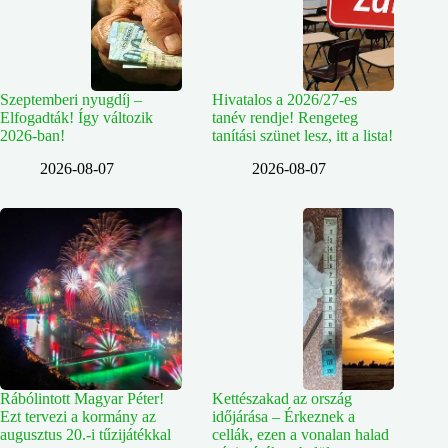
Szeptemberi nyugdíj –
Hivatalos a 2026/27-es
Elfogadták! Így változik
tanév rendje! Rengeteg
2026-ban!
tanítási szünet lesz, itt a lista!
2026-08-07
2026-08-07
Rábólintott Magyar Péter!
Kettészakad az ország
Ezt tervezi a kormány az
időjárása – Érkeznek a
augusztus 20.-i tűzijátékkal
cellák, ezen a vonalan halad