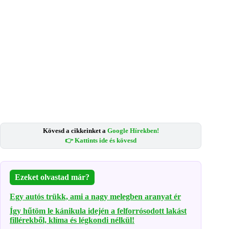
Kövesd a cikkeinket a
Google Hírekben!
👉 Kattints ide és kövesd
Ezeket olvastad már?
Egy autós trükk, ami a nagy melegben aranyat ér
Így hűtöm le kánikula idején a felforrósodott lakást
fillérekből, klíma és légkondi nélkül!