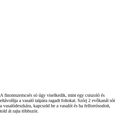
A finomszemcsés só úgy viselkedik, mint egy csiszoló és
eltávolítja a vasaló talpára ragadt foltokat. Szórj 2 evőkanál sót
a vasalódeszkára, kapcsold be a vasalót és ha felforrósodott,
told át rajta többször.