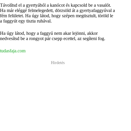
Távolítsd el a gyertyából a kanócot és kapcsold be a vasalót.
Ha már eléggé felmelegedett, dörzsöld át a gyertyafaggyúval a
fém felületet. Ha úgy látod, hogy szépen megtisztult, töröld le
a faggyút egy tiszta ruhával.
Ha úgy látod, hogy a faggyú nem akar lejönni, akkor
nedvesítsd be a rongyot pár csepp ecettel, az segíteni fog.
tudasfaja.com
Hirdetés