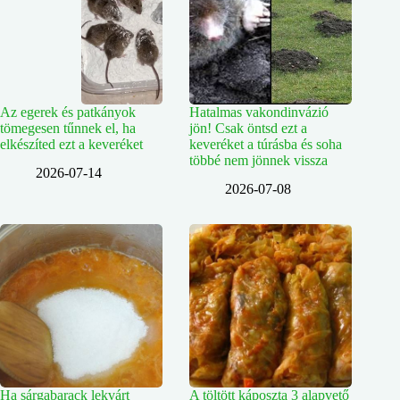
Az egerek és patkányok
Hatalmas vakondinvázió
tömegesen tűnnek el, ha
jön! Csak öntsd ezt a
elkészíted ezt a keveréket
keveréket a túrásba és soha
többé nem jönnek vissza
2026-07-14
2026-07-08
Ha sárgabarack lekvárt
A töltött káposzta 3 alapvető