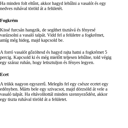
Ha minden folt eltűnt, akkor hagyd lehűlni a vasalót és egy
nedves ruhával töröld át a felületét.
Fogkrém
Kissé furcsán hangzik, de segíthet tisztává és fényesé
varázsolni a vasaló talpát. Vidd fel a felületre a fogkrémet,
amíg még hideg, majd kapcsold be.
A forró vasalót gőzöltesd és hagyd rajta hatni a fogkrémet 5
percig. Kapcsold ki és még mielőtt teljesen lehűlne, told végig
egy száraz ruhán, hogy letisztuljon és fényes legyen.
Ecet
A trükk nagyon egyszerű. Melegíts fel egy csésze ecetet egy
edényben. Márts bele egy szivacsot, majd dörzsöld át vele a
vasaló talpát. Ha eltávolítottál minden szennyeződést, akkor
egy tiszta ruhával töröld át a felületet.