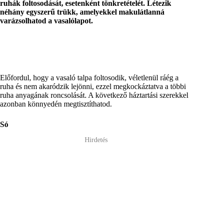
ruhák foltosodását, esetenként tönkretételét. Létezik
néhány egyszerű trükk, amelyekkel makulátlanná
varázsolhatod a vasalólapot.
Előfordul, hogy a vasaló talpa foltosodik, véletlenül ráég a
ruha és nem akaródzik lejönni, ezzel megkockáztatva a többi
ruha anyagának roncsolását. A következő háztartási szerekkel
azonban könnyedén megtisztíthatod.
Só
Hirdetés