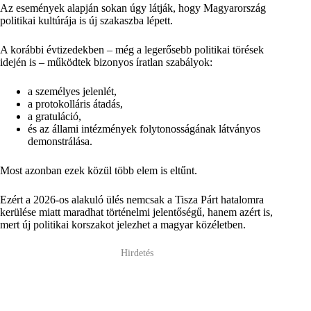
Az események alapján sokan úgy látják, hogy Magyarország
politikai kultúrája is új szakaszba lépett.
A korábbi évtizedekben – még a legerősebb politikai törések
idején is – működtek bizonyos íratlan szabályok:
a személyes jelenlét,
a protokolláris átadás,
a gratuláció,
és az állami intézmények folytonosságának látványos
demonstrálása.
Most azonban ezek közül több elem is eltűnt.
Ezért a 2026-os alakuló ülés nemcsak a Tisza Párt hatalomra
kerülése miatt maradhat történelmi jelentőségű, hanem azért is,
mert új politikai korszakot jelezhet a magyar közéletben.
Hirdetés