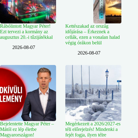
Rábólintott Magyar Péter!
Kettészakad az ország
Ezt tervezi a kormány az
időjárása – Érkeznek a
augusztus 20.-i tűzijátékkal
cellák, ezen a vonalan halad
végig órákon belül
2026-08-07
2026-08-07
Bejelentette Magyar Péter –
Megérkezett a 2026/2027-es
Mától ez lép életbe
téli előrejelzés! Mindenki a
Magyarországon!
fejét fogja, ilyen télre