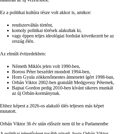
Ez a politikai kultúra része volt akkor is, amikor:
rendszerváltás történt,
komoly politikai törések alakultak ki,
vagy éppen teljes ideológiai fordulat következett be az
ország élén.
Az elmúlt évtizedekben:
Németh Miklós jelen volt 1990-ben,
Boross Péter beszédet mondott 1994-ben,
Horn Gyula zökkenőmentes átmenetet ígért 1998-ban,
Orbán Viktor 2002-ben gratulált Medgyessy Péternek,
Bajnai Gordon pedig 2010-ben kívánt sikeres munkát
az új Orbán-kormánynak.
Ehhez képest a 2026-os alakuló ülés teljesen más képet
mutatott.
Orbán Viktor 36 év után először nem ül be a Parlamentbe
A politikai jelentőséget tovább növeli, hogy Orbán Viktor