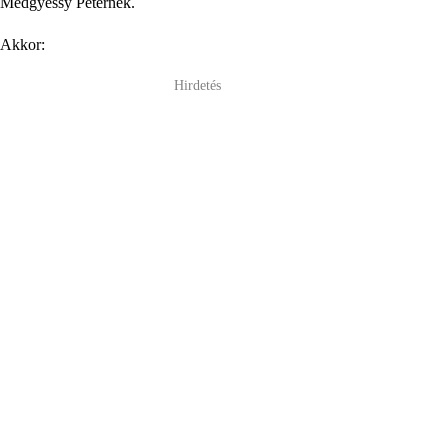
Medgyessy Péternek.
Akkor:
Hirdetés