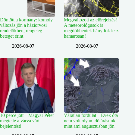
Döntött a kormány: komoly
Megváltozott az előrejelzés!
változás jön a háziorvosi
A meteorológusok is
rendelőkben, rengeteg
megdöbbentek hány fok lesz
beteget érint
hamarosan!
2026-08-07
2026-08-07
10 perce jött – Magyar Péter
Váratlan fordulat – Évek óta
megtette a várva várt
nem volt olyan időjárásunk,
bejelentést!
mint ami augusztusban jön