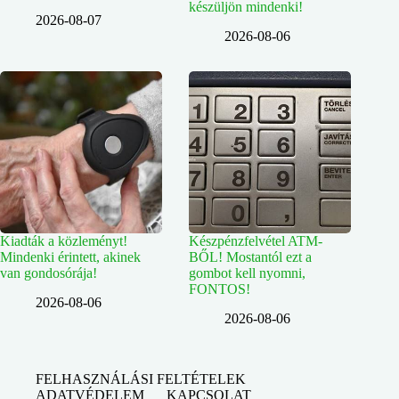
készüljön mindenki!
2026-08-07
2026-08-06
Kiadták a közleményt!
Készpénzfelvétel ATM-
Mindenki érintett, akinek
BŐL! Mostantól ezt a
van gondosórája!
gombot kell nyomni,
FONTOS!
2026-08-06
2026-08-06
FELHASZNÁLÁSI FELTÉTELEK
ADATVÉDELEM
KAPCSOLAT