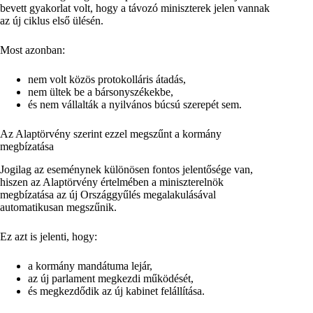
bevett gyakorlat volt, hogy a távozó miniszterek jelen vannak
az új ciklus első ülésén.
Most azonban:
nem volt közös protokolláris átadás,
nem ültek be a bársonyszékekbe,
és nem vállalták a nyilvános búcsú szerepét sem.
Az Alaptörvény szerint ezzel megszűnt a kormány
megbízatása
Jogilag az eseménynek különösen fontos jelentősége van,
hiszen az Alaptörvény értelmében a miniszterelnök
megbízatása az új Országgyűlés megalakulásával
automatikusan megszűnik.
Ez azt is jelenti, hogy:
a kormány mandátuma lejár,
az új parlament megkezdi működését,
és megkezdődik az új kabinet felállítása.