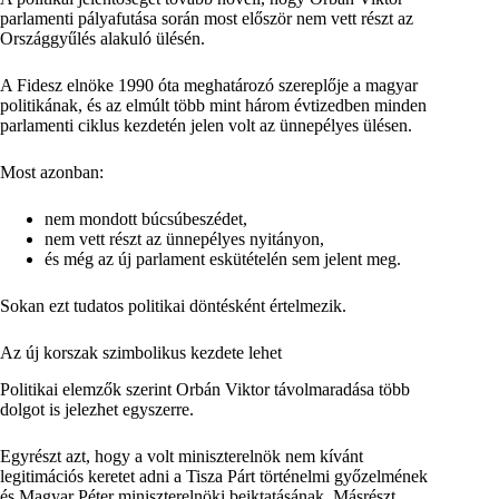
parlamenti pályafutása során most először nem vett részt az
Országgyűlés alakuló ülésén.
A Fidesz elnöke 1990 óta meghatározó szereplője a magyar
politikának, és az elmúlt több mint három évtizedben minden
parlamenti ciklus kezdetén jelen volt az ünnepélyes ülésen.
Most azonban:
nem mondott búcsúbeszédet,
nem vett részt az ünnepélyes nyitányon,
és még az új parlament eskütételén sem jelent meg.
Sokan ezt tudatos politikai döntésként értelmezik.
Az új korszak szimbolikus kezdete lehet
Politikai elemzők szerint Orbán Viktor távolmaradása több
dolgot is jelezhet egyszerre.
Egyrészt azt, hogy a volt miniszterelnök nem kívánt
legitimációs keretet adni a Tisza Párt történelmi győzelmének
és Magyar Péter miniszterelnöki beiktatásának. Másrészt