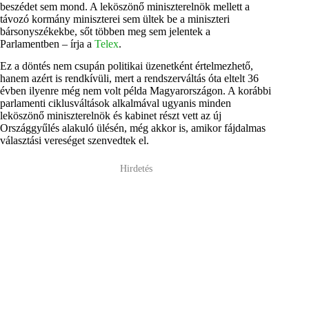
beszédet sem mond. A leköszönő miniszterelnök mellett a
távozó kormány miniszterei sem ültek be a miniszteri
bársonyszékekbe, sőt többen meg sem jelentek a
Parlamentben – írja a
Telex
.
Ez a döntés nem csupán politikai üzenetként értelmezhető,
hanem azért is rendkívüli, mert a rendszerváltás óta eltelt 36
évben ilyenre még nem volt példa Magyarországon. A korábbi
parlamenti ciklusváltások alkalmával ugyanis minden
leköszönő miniszterelnök és kabinet részt vett az új
Országgyűlés alakuló ülésén, még akkor is, amikor fájdalmas
választási vereséget szenvedtek el.
Hirdetés