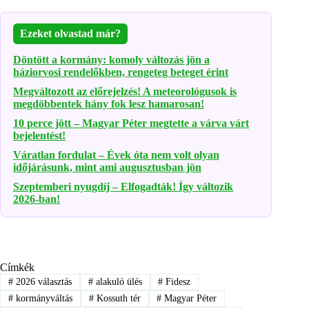
Ezeket olvastad már?
Döntött a kormány: komoly változás jön a
háziorvosi rendelőkben, rengeteg beteget érint
Megváltozott az előrejelzés! A meteorológusok is
megdöbbentek hány fok lesz hamarosan!
10 perce jött – Magyar Péter megtette a várva várt
bejelentést!
Váratlan fordulat – Évek óta nem volt olyan
időjárásunk, mint ami augusztusban jön
Szeptemberi nyugdíj – Elfogadták! Így változik
2026-ban!
Címkék
#
2026 választás
#
alakuló ülés
#
Fidesz
#
kormányváltás
#
Kossuth tér
#
Magyar Péter