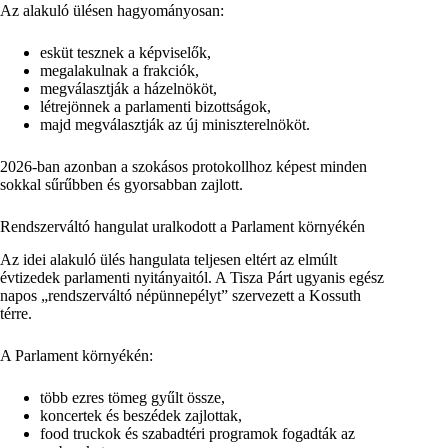
Az alakuló ülésen hagyományosan:
esküt tesznek a képviselők,
megalakulnak a frakciók,
megválasztják a házelnököt,
létrejönnek a parlamenti bizottságok,
majd megválasztják az új miniszterelnököt.
2026-ban azonban a szokásos protokollhoz képest minden
sokkal sűrűbben és gyorsabban zajlott.
Rendszerváltó hangulat uralkodott a Parlament környékén
Az idei alakuló ülés hangulata teljesen eltért az elmúlt
évtizedek parlamenti nyitányaitól. A Tisza Párt ugyanis egész
napos „rendszerváltó népünnepélyt” szervezett a Kossuth
térre.
A Parlament környékén:
több ezres tömeg gyűlt össze,
koncertek és beszédek zajlottak,
food truckok és szabadtéri programok fogadták az