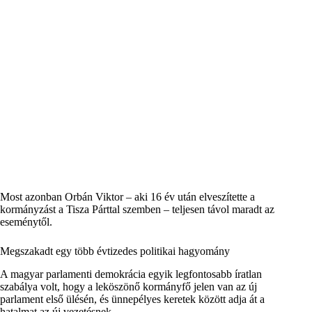
Most azonban Orbán Viktor – aki 16 év után elveszítette a
kormányzást a Tisza Párttal szemben – teljesen távol maradt az
eseménytől.
Megszakadt egy több évtizedes politikai hagyomány
A magyar parlamenti demokrácia egyik legfontosabb íratlan
szabálya volt, hogy a leköszönő kormányfő jelen van az új
parlament első ülésén, és ünnepélyes keretek között adja át a
hatalmat az új vezetésnek.