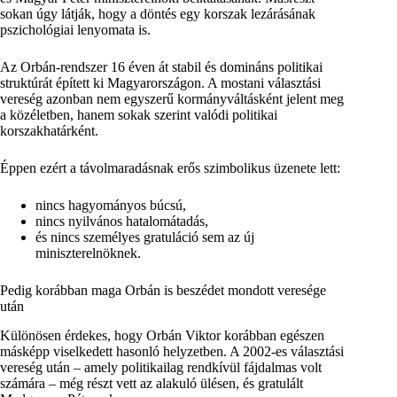
sokan úgy látják, hogy a döntés egy korszak lezárásának
pszichológiai lenyomata is.
Az Orbán-rendszer 16 éven át stabil és domináns politikai
struktúrát épített ki Magyarországon. A mostani választási
vereség azonban nem egyszerű kormányváltásként jelent meg
a közéletben, hanem sokak szerint valódi politikai
korszakhatárként.
Éppen ezért a távolmaradásnak erős szimbolikus üzenete lett:
nincs hagyományos búcsú,
nincs nyilvános hatalomátadás,
és nincs személyes gratuláció sem az új
miniszterelnöknek.
Pedig korábban maga Orbán is beszédet mondott veresége
után
Különösen érdekes, hogy Orbán Viktor korábban egészen
másképp viselkedett hasonló helyzetben. A 2002-es választási
vereség után – amely politikailag rendkívül fájdalmas volt
számára – még részt vett az alakuló ülésen, és gratulált