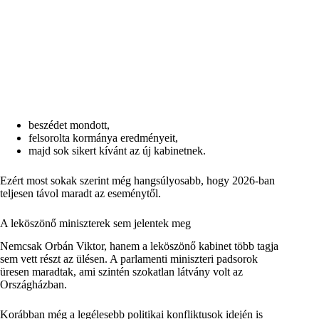
beszédet mondott,
felsorolta kormánya eredményeit,
majd sok sikert kívánt az új kabinetnek.
Ezért most sokak szerint még hangsúlyosabb, hogy 2026-ban
teljesen távol maradt az eseménytől.
A leköszönő miniszterek sem jelentek meg
Nemcsak Orbán Viktor, hanem a leköszönő kabinet több tagja
sem vett részt az ülésen. A parlamenti miniszteri padsorok
üresen maradtak, ami szintén szokatlan látvány volt az
Országházban.
Korábban még a legélesebb politikai konfliktusok idején is