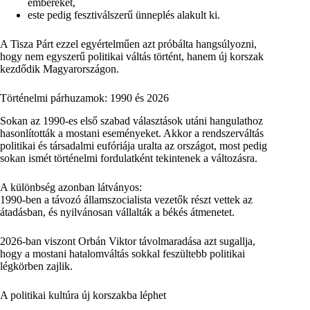
embereket,
este pedig fesztiválszerű ünneplés alakult ki.
A Tisza Párt ezzel egyértelműen azt próbálta hangsúlyozni,
hogy nem egyszerű politikai váltás történt, hanem új korszak
kezdődik Magyarországon.
Történelmi párhuzamok: 1990 és 2026
Sokan az 1990-es első szabad választások utáni hangulathoz
hasonlították a mostani eseményeket. Akkor a rendszerváltás
politikai és társadalmi eufóriája uralta az országot, most pedig
sokan ismét történelmi fordulatként tekintenek a változásra.
A különbség azonban látványos:
1990-ben a távozó államszocialista vezetők részt vettek az
átadásban, és nyilvánosan vállalták a békés átmenetet.
2026-ban viszont Orbán Viktor távolmaradása azt sugallja,
hogy a mostani hatalomváltás sokkal feszültebb politikai
légkörben zajlik.
A politikai kultúra új korszakba léphet