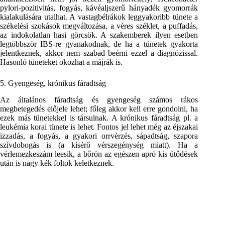
pylori-pozitivitás, fogyás, kávéaljszerű hányadék gyomorrák
kialakulására utalhat. A vastagbélrákok leggyakoribb tünete a
székelési szokások megváltozása, a véres széklet, a puffadás,
az indokolatlan hasi görcsök. A szakemberek ilyen esetben
legtöbbször IBS-re gyanakodnak, de ha a tünetek gyakorta
jelentkeznek, akkor nem szabad beérni ezzel a diagnózissal.
Hasonló tüneteket okozhat a májrák is.
5. Gyengeség, krónikus fáradtság
Az általános fáradtság és gyengeség számos rákos
megbetegedés előjele lehet; főleg akkor kell erre gondolni, ha
ezek más tünetekkel is társulnak. A krónikus fáradtság pl. a
leukémia korai tünete is lehet. Fontos jel lehet még az éjszakai
izzadás, a fogyás, a gyakori orrvérzés, sápadtság, szapora
szívdobogás is (a kísérő vérszegénység miatt). Ha a
vérlemezkeszám leesik, a bőrön az egészen apró kis ütődések
után is nagy kék foltok keletkeznek.