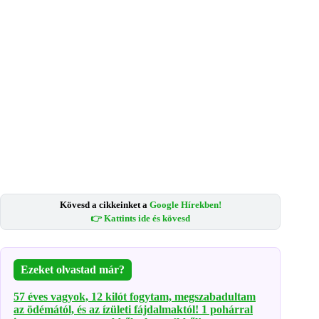
Kövesd a cikkeinket a
Google Hírekben!
👉 Kattints ide és kövesd
Ezeket olvastad már?
57 éves vagyok, 12 kilót fogytam, megszabadultam
az ödémától, és az ízületi fájdalmaktól! 1 pohárral