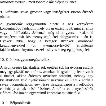
orvoshoz fordulni, mert többféle rák előjele is lehet.
9. Krónikus savas gyomor vagy teltségérzet kisebb étkezés
után is
A gyomorrák leggyakoribb tünete a has környékére
koncentrálódó fájdalom, mely olyan érzést nyújt, mint a reflux
vagy a felfúvódás. Jellemző még rá a gyorsan kialakuló
teltségérzet már kis mennyiségű étel elfogyasztása után is.
Gyakori hiba, hogy a betegek ilyenkor különböző
készítményekkel (pl. gyomorsavlekötő) enyhítenek
fájdalmukon, elnyomva ezzel a súlyos betegség tipikus jeleit.
10. Krónikus gyomorégés, reflux
A gyomorégés kialakulása sok esetben (pl. ha gyorsan eszünk
meg egy pizzát) nem kóros, azonban ha gyakran jelentkeznek
a tünetei, akkor érdemes orvoshoz fordulni, nehogy egy
kialakulóban lévő nyelőcsőrákot nézzünk el. Reflux során a
savas gyomortartalom egy része visszaszivárog a nyelőcsőbe
és irritálja annak belső felszínét. A reflux és a nyelőcsőrák
előfordulása között egyértelmű kapcsolat mutatható ki.
10+1. Bélproblémák