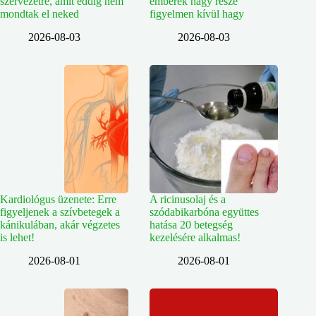
szervezetre, amit eddig nem
emberek nagy része
mondtak el neked
figyelmen kívül hagy
2026-08-03
2026-08-03
Kardiológus üzenete: Erre
A ricinusolaj és a
figyeljenek a szívbetegek a
szódabikarbóna együttes
kánikulában, akár végzetes
hatása 20 betegség
is lehet!
kezelésére alkalmas!
2026-08-01
2026-08-01