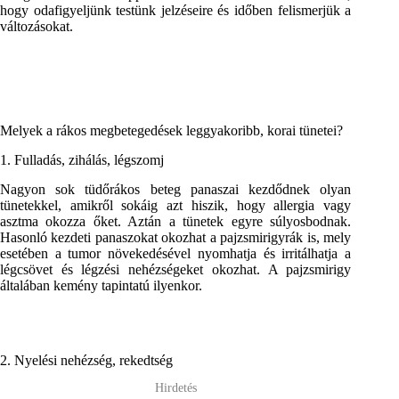
hogy odafigyeljünk testünk jelzéseire és időben felismerjük a
változásokat.
Melyek a rákos megbetegedések leggyakoribb, korai tünetei?
1. Fulladás, zihálás, légszomj
Nagyon sok tüdőrákos beteg panaszai kezdődnek olyan
tünetekkel, amikről sokáig azt hiszik, hogy allergia vagy
asztma okozza őket. Aztán a tünetek egyre súlyosbodnak.
Hasonló kezdeti panaszokat okozhat a pajzsmirigyrák is, mely
esetében a tumor növekedésével nyomhatja és irritálhatja a
légcsövet és légzési nehézségeket okozhat. A pajzsmirigy
általában kemény tapintatú ilyenkor.
2. Nyelési nehézség, rekedtség
Hirdetés