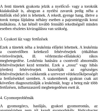
A fenti tünetek gyakorta jelzik a nyelőcső- vagy a torokrák
kialakulását is, ahogyan a nyelési zavarok pedig néha a
tüdőrák első jelei is lehetnek. A rekedt, gyenge hang, illetve a
torok tompa fájdalma néhány esetben a pajzsmirigyrák korai
indikátora. A hat hétnél tovább fennálló rekedtségnél minden
esetben részletes kivizsgálásra van szükség.
3. Gyakori láz vagy fertőzések
Ezek a tünetek néha a leukémia előjelei lehetnek. A leukémia
a csontvelőben keletkező fehérvérsejtek (ritkábban
vörösvérsejtek, ill. vérlemezke-előalakok) rákos
megbetegedése. Leukémia hatására a csontvelő abnormális
fehérvérsejteket kezd termelni. Ezek a „rossz” vagy hibás
(éretlen) fehérvérsejtek kiszorítják az egészséges
fehérvérsejteket és csökkentik a szervezet védekezőképességét
a fertőzésekkel szemben. A szakemberek gyakran csak azt
követően diagnosztizálják a leukémiát, hogy a beteg már több
fertőzésen, influenzaszerű megbetegedésen esett át.
4. Gyomorproblémák
A gyomorgörcs, hasfájás, gyakori gyomorrontás, az
anamnézisben nem jól kezelt gyomorfekély, Helicobacter