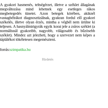
A gyakori hasmenés, teltségérzet, illetve a széklet állagának
megváltozása mind lehetnek egy esetleges rákos
megbetegedés tünetei. Azon betegek körében, akiknél
vastagbélrákot diagnosztizálnak, gyakran fordul elő gyakori
székelés, illetve olyan érzés, mintha a végbél nem ürülne ki
teljesen. A hasnyálmirigyrák egyik korai jele a zsíros széklet (a
normálisnál gyakoribb, nagyobb, világosabb és bűzösebb
széklet). Mindez azt jelezheti, hogy a szervezet nem képes a
táplálékot tökéletesen megemészteni.
forrás:
szimpatika.hu
Hirdetés