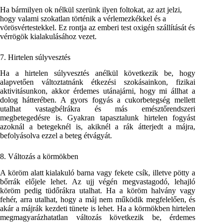
Ha bármilyen ok nélkül szerünk ilyen foltokat, az azt jelzi,
hogy valami szokatlan történik a vérlemezkékkel és a
vörösvértestekkel. Ez rontja az emberi test oxigén szállítását és
vérrögök kialakulásához vezet.
7. Hirtelen súlyvesztés
Ha a hirtelen súlyvesztés anélkül következik be, hogy
alapvetően változtatnánk étkezési szokásainkon, fizikai
aktivitásunkon, akkor érdemes utánajárni, hogy mi állhat a
dolog hátterében. A gyors fogyás a cukorbetegség mellett
utalhat vastagbélrákra és más emésztőrendszeri
megbetegedésre is. Gyakran tapasztalunk hirtelen fogyást
azoknál a betegeknél is, akiknél a rák átterjedt a májra,
befolyásolva ezzel a beteg étvágyát.
8. Változás a körmökben
A köröm alatt kialakuló barna vagy fekete csík, illetve pötty a
bőrrák előjele lehet. Az ujj végén megvastagodó, lehajló
köröm pedig tüdőrákra utalhat. Ha a köröm halvány vagy
fehér, arra utalhat, hogy a máj nem működik megfelelően, és
akár a májrák kezdeti tünete is lehet. Ha a körmökben hirtelen
megmagyarázhatatlan változás következik be, érdemes