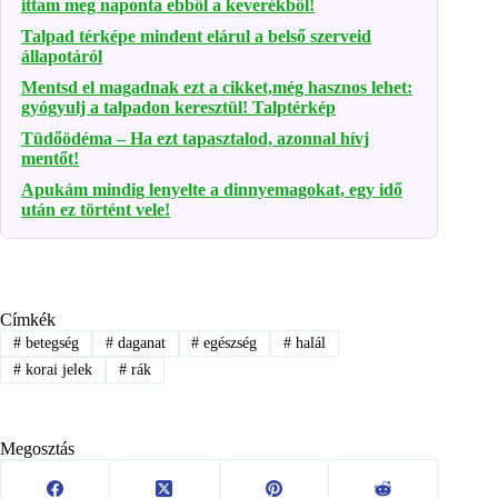
ittam meg naponta ebből a keverékből!
Talpad térképe mindent elárul a belső szerveid
állapotáról
Mentsd el magadnak ezt a cikket,még hasznos lehet:
gyógyulj a talpadon keresztül! Talptérkép
Tüdőödéma – Ha ezt tapasztalod, azonnal hívj
mentőt!
Apukám mindig lenyelte a dinnyemagokat, egy idő
után ez történt vele!
Címkék
#
betegség
#
daganat
#
egészség
#
halál
#
korai jelek
#
rák
Megosztás