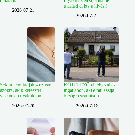
oldaladra
figyelmeztetést, soha ne
utasítsd el így a hívást!
2026-07-21
2026-07-21
Sokan nem tudják – ez vár
KÖTELEZŐ elhelyezni az
azokra, akik keresztet
ingatlanon, aki elmulasztja
viselnek a nyakukban
bírságra számítson
2026-07-20
2026-07-16