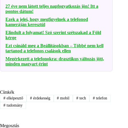
27 éve nem látott teljes napfogyatkozás jön! Itt a
pontos dátum!
Ezek a jelei, hogy megfigyelnek a telefonod
kameráján keresztül
Elindult a folyamat! Szó szerint szétszakad a Föld
kérge
Ezt csináld meg a Beállításokban – Többé nem kell
tartanod a telefonos csalások ellen
Megérkezett a telefonokra: drasztikus változás jött,
minden magyart érint
Címkék
#
elképesztő
#
érdekesség
#
mobil
#
tech
#
telefon
#
tudomány
Megosztás