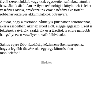
távoli szeretteinkkel, vagy csak egyszerűen szórakozhatunk a
használatuk által. Ám az ilyen technológiai kütyüknek is lehet
veszélyes oldala, emlékezzünk csak a néhány éve történt
robbanásveszélyes akkumulátorok botrányára.
A tudat, hogy a telefonod bármelyik pillanatban felrobbanhat,
akár a zsebedben, akár az arcod előtt, eléggé aggasztó. Ezért is
fektetnek a gyártók, szakértők és a tűzoltók is egyre nagyobb
hangsúlyt ezen veszélyekre való felhívásokra.
Sajnos egyre több tűzoltóság közleményében szerepel az,
hogy a legtöbb tűzvész oka egy-egy kiforrósodott
mobiltelefon!
Hirdetés