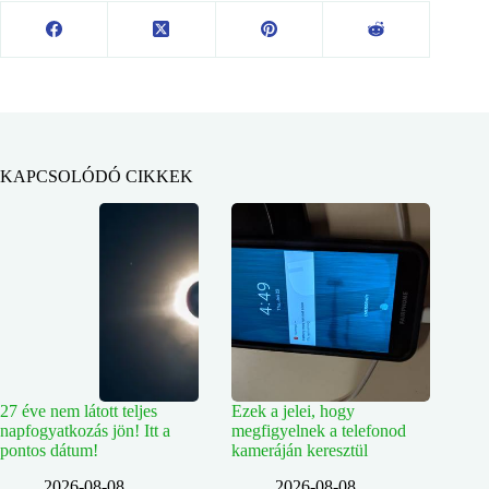
KAPCSOLÓDÓ CIKKEK
27 éve nem látott teljes
Ezek a jelei, hogy
napfogyatkozás jön! Itt a
megfigyelnek a telefonod
pontos dátum!
kameráján keresztül
2026-08-08
2026-08-08