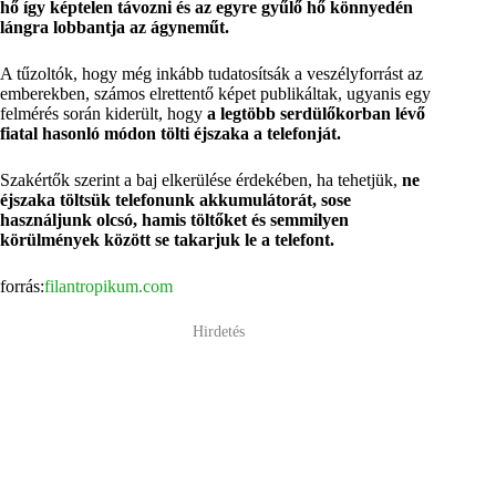
hő így képtelen távozni és az egyre gyűlő hő könnyedén
lángra lobbantja az ágyneműt.
A tűzoltók, hogy még inkább tudatosítsák a veszélyforrást az
emberekben, számos elrettentő képet publikáltak, ugyanis egy
felmérés során kiderült, hogy
a legtöbb serdülőkorban lévő
fiatal hasonló módon tölti éjszaka a telefonját.
Szakértők szerint a baj elkerülése érdekében, ha tehetjük,
ne
éjszaka töltsük telefonunk akkumulátorát, sose
használjunk olcsó, hamis töltőket és semmilyen
körülmények között se takarjuk le a telefont.
forrás:
filantropikum.com
Hirdetés