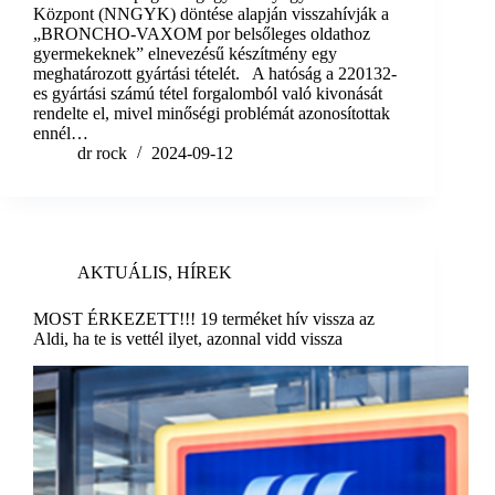
Központ (NNGYK) döntése alapján visszahívják a
„BRONCHO-VAXOM por belsőleges oldathoz
gyermekeknek” elnevezésű készítmény egy
meghatározott gyártási tételét. A hatóság a 220132-
es gyártási számú tétel forgalomból való kivonását
rendelte el, mivel minőségi problémát azonosítottak
ennél…
dr rock
2024-09-12
AKTUÁLIS
,
HÍREK
MOST ÉRKEZETT!!! 19 terméket hív vissza az
Aldi, ha te is vettél ilyet, azonnal vidd vissza