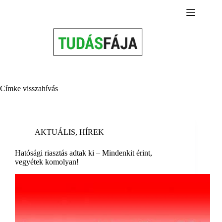
Skip
to
content
Címke
visszahívás
AKTUÁLIS
,
HÍREK
Hatósági riasztás adtak ki – Mindenkit érint,
vegyétek komolyan!