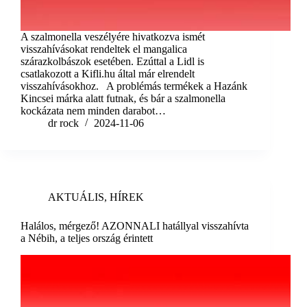
A szalmonella veszélyére hivatkozva ismét
visszahívásokat rendeltek el mangalica
szárazkolbászok esetében. Ezúttal a Lidl is
csatlakozott a Kifli.hu által már elrendelt
visszahívásokhoz. A problémás termékek a Hazánk
Kincsei márka alatt futnak, és bár a szalmonella
kockázata nem minden darabot…
dr rock
2024-11-06
AKTUÁLIS
,
HÍREK
Halálos, mérgező! AZONNALI hatállyal visszahívta
a Nébih, a teljes ország érintett