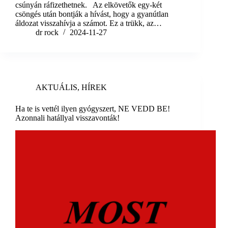
csúnyán ráfizethetnek. Az elkövetők egy-két
csöngés után bontják a hívást, hogy a gyanútlan
áldozat visszahívja a számot. Ez a trükk, az…
dr rock
2024-11-27
AKTUÁLIS
,
HÍREK
Ha te is vettél ilyen gyógyszert, NE VEDD BE!
Azonnali hatállyal visszavonták!