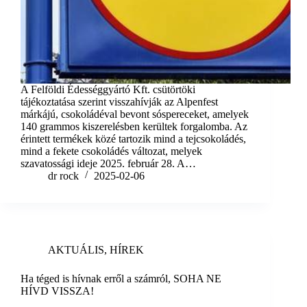
A Felföldi Édességgyártó Kft. csütörtöki
tájékoztatása szerint visszahívják az Alpenfest
márkájú, csokoládéval bevont sóspereceket, amelyek
140 grammos kiszerelésben kerültek forgalomba. Az
érintett termékek közé tartozik mind a tejcsokoládés,
mind a fekete csokoládés változat, melyek
szavatossági ideje 2025. február 28. A…
dr rock
2025-02-06
AKTUÁLIS
,
HÍREK
Ha téged is hívnak erről a számról, SOHA NE
HÍVD VISSZA!