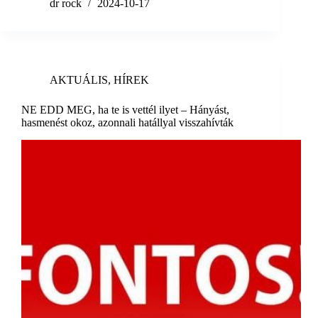
dr rock
2024-10-17
AKTUÁLIS
,
HÍREK
NE EDD MEG, ha te is vettél ilyet – Hányást,
hasmenést okoz, azonnali hatállyal visszahívták