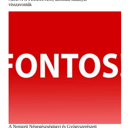
visszavonták
A Nemzeti Népegészségügyi és Gyógyszerészeti