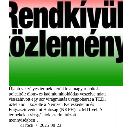
Újabb veszélyes termék került le a magyar boltok
polcairól: ólom- és kadmiumkioldódás veszélye miatt
visszahívott egy sor virágmintás üvegpoharat a TEDi
üzletlánc – közölte a Nemzeti Kereskedelmi és
Fogyasztóvédelmi Hatóság (NKFH) az MTI-vel. A
termékek a vizsgálatok szerint túlzott
mennyiségben…
dr rock
2025-08-23