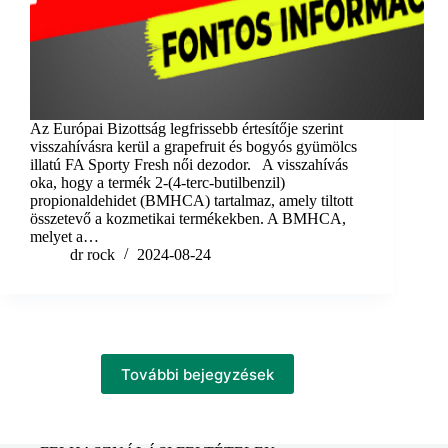
Az Európai Bizottság legfrissebb értesítője szerint
visszahívásra kerül a grapefruit és bogyós gyümölcs
illatú FA Sporty Fresh női dezodor. A visszahívás
oka, hogy a termék 2-(4-terc-butilbenzil)
propionaldehidet (BMHCA) tartalmaz, amely tiltott
összetevő a kozmetikai termékekben. A BMHCA,
melyet a…
dr rock
2024-08-24
További bejegyzések