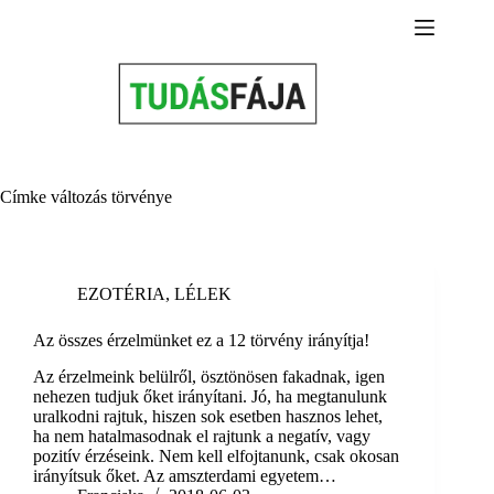
Skip
to
content
Címke
változás törvénye
EZOTÉRIA
,
LÉLEK
Az összes érzelmünket ez a 12 törvény irányítja!
Az érzelmeink belülről, ösztönösen fakadnak, igen
nehezen tudjuk őket irányítani. Jó, ha megtanulunk
uralkodni rajtuk, hiszen sok esetben hasznos lehet,
ha nem hatalmasodnak el rajtunk a negatív, vagy
pozitív érzéseink. Nem kell elfojtanunk, csak okosan
irányítsuk őket. Az amszterdami egyetem…