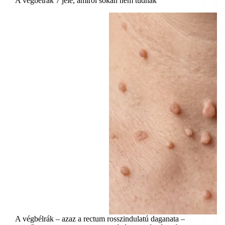
A végbélrák 7 jele, amiről sokan nem tudnak
A végbélrák – azaz a rectum rosszindulatú daganata –