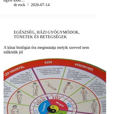
egyre több…
dr rock
2026-07-14
EGÉSZSÉG
,
HÁZI GYÓGYMÓDOK
,
TÜNETEK ÉS BETEGSÉGEK
A kínai biológiai óra megmutatja melyik szerved nem
működik jól