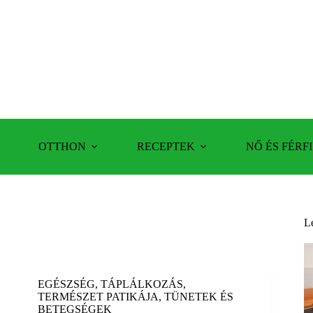
OTTHON
RECEPTEK
NŐ ÉS FÉRFI
L
EGÉSZSÉG
,
TÁPLÁLKOZÁS
,
TERMÉSZET PATIKÁJA
,
TÜNETEK ÉS
BETEGSÉGEK