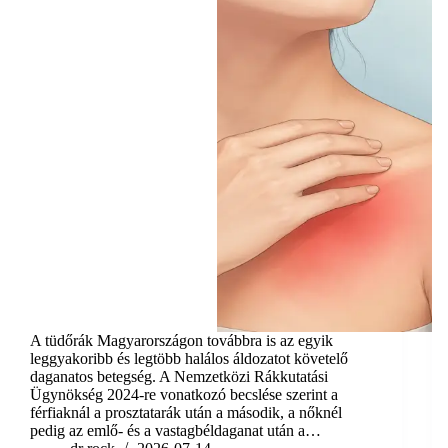
A tüdőrák Magyarországon továbbra is az egyik
leggyakoribb és legtöbb halálos áldozatot követelő
daganatos betegség. A Nemzetközi Rákkutatási
Ügynökség 2024-re vonatkozó becslése szerint a
férfiaknál a prosztatarák után a második, a nőknél
pedig az emlő- és a vastagbéldaganat után a…