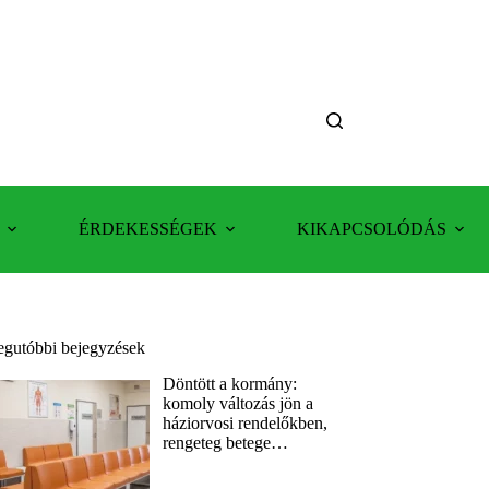
ÉRDEKESSÉGEK
KIKAPCSOLÓDÁS
egutóbbi bejegyzések
Döntött a kormány:
komoly változás jön a
háziorvosi rendelőkben,
rengeteg betege…