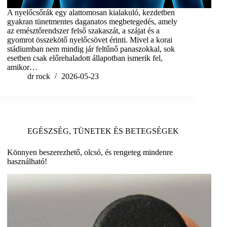
A nyelőcsőrák egy alattomosan kialakuló, kezdetben
gyakran tünetmentes daganatos megbetegedés, amely
az emésztőrendszer felső szakaszát, a szájat és a
gyomrot összekötő nyelőcsövet érinti. Mivel a korai
stádiumban nem mindig jár feltűnő panaszokkal, sok
esetben csak előrehaladott állapotban ismerik fel,
amikor…
dr rock
2026-05-23
EGÉSZSÉG
,
TÜNETEK ÉS BETEGSÉGEK
Könnyen beszerezhető, olcsó, és rengeteg mindenre
használható!