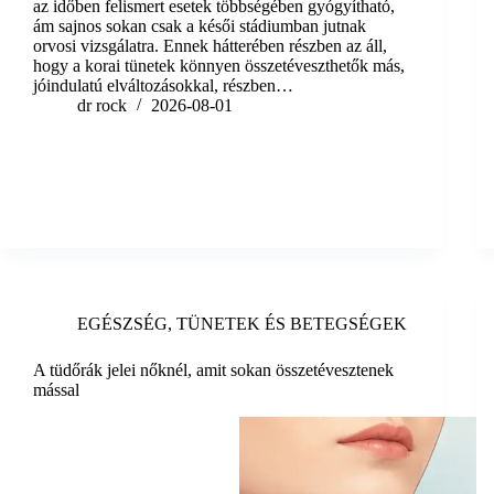
az időben felismert esetek többségében gyógyítható,
ám sajnos sokan csak a késői stádiumban jutnak
orvosi vizsgálatra. Ennek hátterében részben az áll,
hogy a korai tünetek könnyen összetéveszthetők más,
jóindulatú elváltozásokkal, részben…
dr rock
2026-08-01
EGÉSZSÉG
,
TÜNETEK ÉS BETEGSÉGEK
A tüdőrák jelei nőknél, amit sokan összetévesztenek
mással