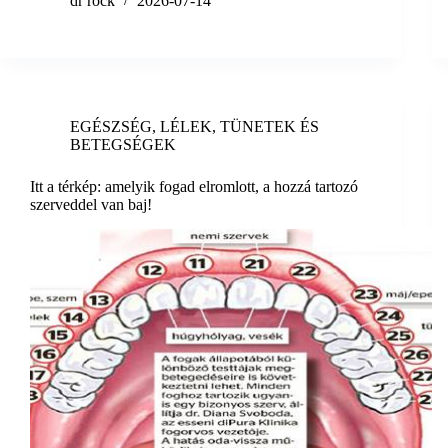
dr rock
2026-07-14
EGÉSZSÉG
,
LÉLEK
,
TÜNETEK ÉS
BETEGSÉGEK
Itt a térkép: amelyik fogad elromlott, a hozzá tartozó
szerveddel van baj!