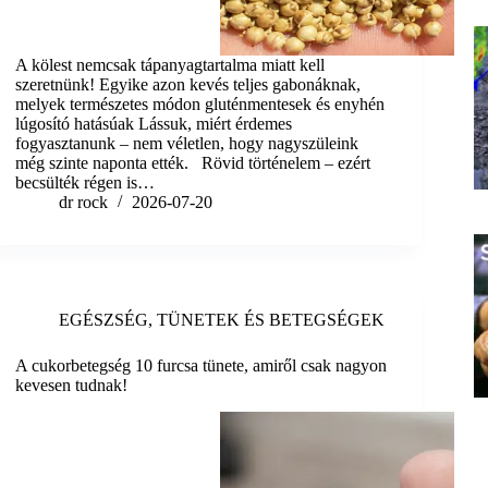
A kölest nemcsak tápanyagtartalma miatt kell
szeretnünk! Egyike azon kevés teljes gabonáknak,
melyek természetes módon gluténmentesek és enyhén
lúgosító hatásúak Lássuk, miért érdemes
fogyasztanunk – nem véletlen, hogy nagyszüleink
még szinte naponta ették. Rövid történelem – ezért
becsülték régen is…
dr rock
2026-07-20
EGÉSZSÉG
,
TÜNETEK ÉS BETEGSÉGEK
A cukorbetegség 10 furcsa tünete, amiről csak nagyon
kevesen tudnak!