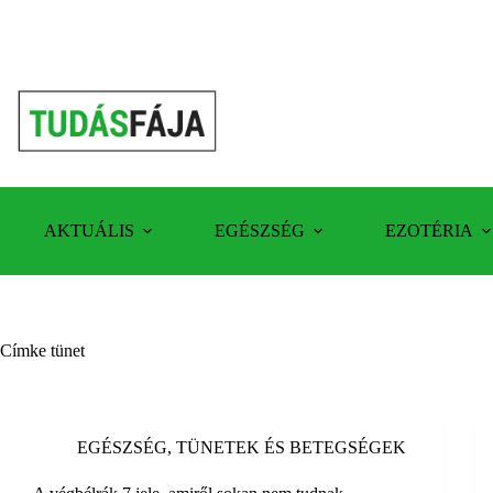
Skip
to
content
AKTUÁLIS
EGÉSZSÉG
EZOTÉRIA
Címke
tünet
EGÉSZSÉG
,
TÜNETEK ÉS BETEGSÉGEK