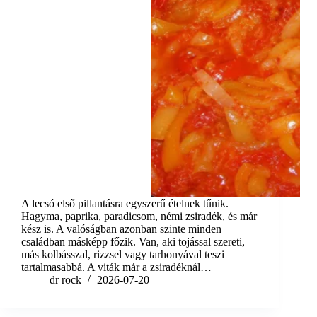
A lecsó első pillantásra egyszerű ételnek tűnik.
Hagyma, paprika, paradicsom, némi zsiradék, és már
kész is. A valóságban azonban szinte minden
családban másképp főzik. Van, aki tojással szereti,
más kolbásszal, rizzsel vagy tarhonyával teszi
tartalmasabbá. A viták már a zsiradéknál…
dr rock
2026-07-20