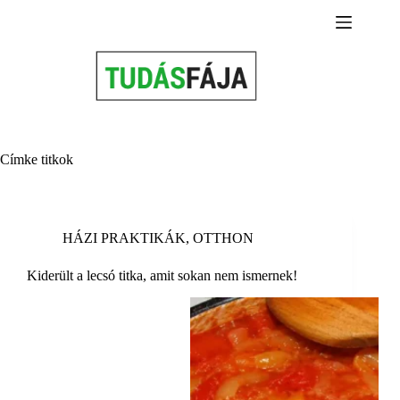
Skip
to
content
Címke
titkok
HÁZI PRAKTIKÁK
,
OTTHON
Kiderült a lecsó titka, amit sokan nem ismernek!