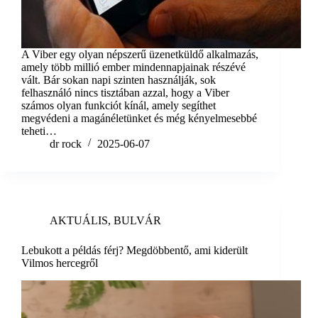
A Viber egy olyan népszerű üzenetküldő alkalmazás,
amely több millió ember mindennapjainak részévé
vált. Bár sokan napi szinten használják, sok
felhasználó nincs tisztában azzal, hogy a Viber
számos olyan funkciót kínál, amely segíthet
megvédeni a magánéletünket és még kényelmesebbé
teheti…
dr rock
2025-06-07
AKTUÁLIS
,
BULVÁR
Lebukott a példás férj? Megdöbbentő, ami kiderült
Vilmos hercegről