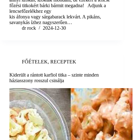
főzési titkokért bárki bármit megadna! Adjunk a
lencsefőzelékhez egy
kis áfonya vagy sárgabarack lekvárt. A pikáns,
savanykás ízhez nagyszerűen…
dr rock
2024-12-30
FŐÉTELEK
,
RECEPTEK
Kiderült a rántott karfiol titka – szinte minden
háziasszony rosszul csinálja