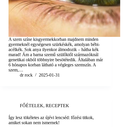
A szem színe kisgyermekkorban majdnem minden
gyermeknél egységesen szürkéskék, amolyan bébi-
acélkék. Sok anya ilyenkor álmodozik – hátha kék
marad! Ám a barna szemű szülőktől származóknál
genetikai okból többnyire besötétedik. Általában már
6 hónapos korban látható a végleges szemszín. A
szem,…
dr rock
2025-01-31
FŐÉTELEK
,
RECEPTEK
Így lesz tökéletes az újévi lencséd: főzési titkok,
amiket sokan nem ismernek!