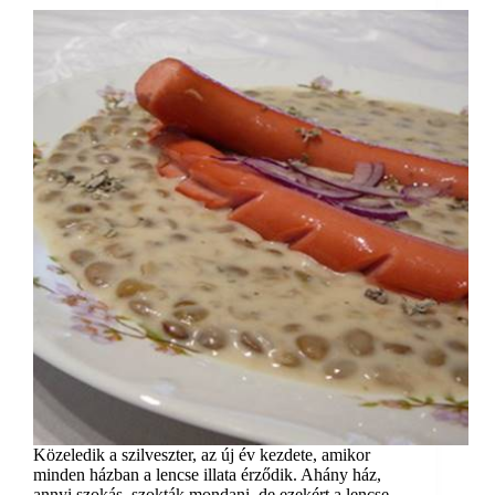
Közeledik a szilveszter, az új év kezdete, amikor
minden házban a lencse illata érződik. Ahány ház,
annyi szokás, szokták mondani, de ezekért a lencse