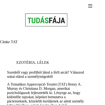
Skip
to
content
Címke
TAT
EZOTÉRIA
,
LÉLEK
Szemből vagy profilból látod a férfi arcát? Válaszod
sokat elárul a személyiségedről
A Tematikus Appercepció Tesztet (TAT) Henry A.
Murray és Christiana D. Morgan, amerikai
pszichológusok fejlesztették ki. Lényege az, hogy
különféle rajzokat, képeket bemutatva a
pácienseknek, közelebb kerüljenek az adott személy