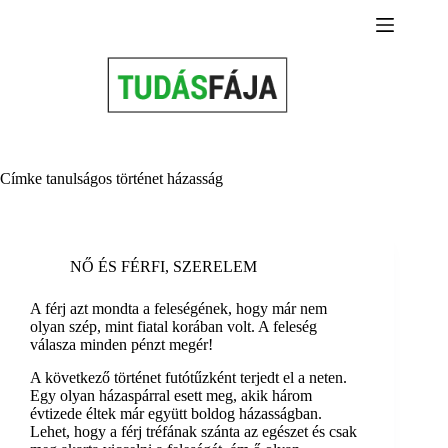
Skip
to
content
Címke
tanulságos történet házasság
NŐ ÉS FÉRFI
,
SZERELEM
A férj azt mondta a feleségének, hogy már nem
olyan szép, mint fiatal korában volt. A feleség
válasza minden pénzt megér!
A következő történet futótűzként terjedt el a neten.
Egy olyan házaspárral esett meg, akik három
évtizede éltek már együtt boldog házasságban.
Lehet, hogy a férj tréfának szánta az egészet és csak