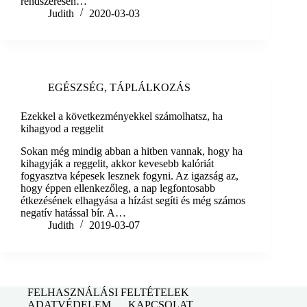
rendszeresen…
Judith
2020-03-03
EGÉSZSÉG
,
TÁPLÁLKOZÁS
Ezekkel a következményekkel számolhatsz, ha
kihagyod a reggelit
Sokan még mindig abban a hitben vannak, hogy ha
kihagyják a reggelit, akkor kevesebb kalóriát
fogyasztva képesek lesznek fogyni. Az igazság az,
hogy éppen ellenkezőleg, a nap legfontosabb
étkezésének elhagyása a hízást segíti és még számos
negatív hatással bír. A…
Judith
2019-03-07
FELHASZNÁLÁSI FELTÉTELEK
ADATVÉDELEM
KAPCSOLAT