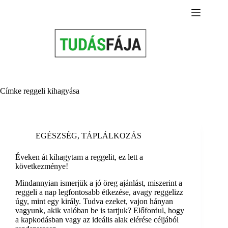
Skip
to
content
Címke
reggeli kihagyása
EGÉSZSÉG
,
TÁPLÁLKOZÁS
Éveken át kihagytam a reggelit, ez lett a
következménye!
Mindannyian ismerjük a jó öreg ajánlást, miszerint a
reggeli a nap legfontosabb étkezése, avagy reggelizz
úgy, mint egy király. Tudva ezeket, vajon hányan
vagyunk, akik valóban be is tartjuk? Előfordul, hogy
a kapkodásban vagy az ideális alak elérése céljából