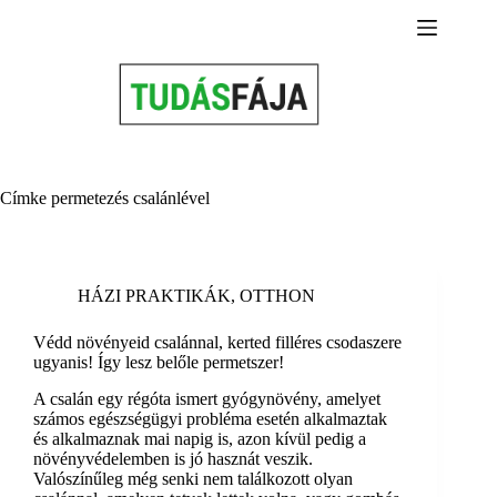
Skip
to
content
Címke
permetezés csalánlével
HÁZI PRAKTIKÁK
,
OTTHON
Védd növényeid csalánnal, kerted filléres csodaszere
ugyanis! Így lesz belőle permetszer!
A csalán egy régóta ismert gyógynövény, amelyet
számos egészségügyi probléma esetén alkalmaztak
és alkalmaznak mai napig is, azon kívül pedig a
növényvédelemben is jó hasznát veszik.
Valószínűleg még senki nem találkozott olyan