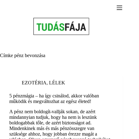
Skip
to
content
Címke
pénz bevonzása
EZOTÉRIA
,
LÉLEK
5 pénzmágia – ha így csinálod, akkor valóban
működik és megváltozhat az egész életed!
A pénz nem boldogít-vallják sokan, de azért
mindannyian tudjuk, hogy ha nem is leszünk
boldogabbak tőle, de azért biztonságot ad.
Mindenkinek más és más pénzösszegre van
szüksége ahhoz, hogy jobban érezze magát a