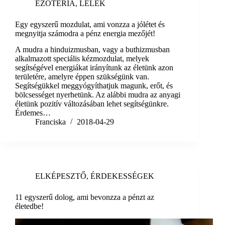
EZOTÉRIA
,
LÉLEK
Egy egyszerű mozdulat, ami vonzza a jólétet és
megnyitja számodra a pénz energia mezőjét!
A mudra a hinduizmusban, vagy a buthizmusban
alkalmazott speciális kézmozdulat, melyek
segítségével energiákat irányítunk az életünk azon
területére, amelyre éppen szükségünk van.
Segítségükkel meggyógyíthatjuk magunk, erőt, és
bölcsességet nyerhetünk. Az alábbi mudra az anyagi
életünk pozitív változásában lehet segítségünkre.
Érdemes…
Franciska
2018-04-29
ELKÉPESZTŐ
,
ÉRDEKESSÉGEK
11 egyszerű dolog, ami bevonzza a pénzt az
életedbe!