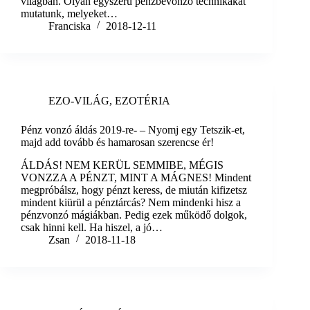
világban. Olyan egyszerű pénzbevonzó technikákat
mutatunk, melyeket…
Franciska
2018-12-11
EZO-VILÁG
,
EZOTÉRIA
Pénz vonzó áldás 2019-re- – Nyomj egy Tetszik-et,
majd add tovább és hamarosan szerencse ér!
ÁLDÁS! NEM KERÜL SEMMIBE, MÉGIS
VONZZA A PÉNZT, MINT A MÁGNES! Mindent
megpróbálsz, hogy pénzt keress, de miután kifizetsz
mindent kiürül a pénztárcás? Nem mindenki hisz a
pénzvonzó mágiákban. Pedig ezek működő dolgok,
csak hinni kell. Ha hiszel, a jó…
Zsan
2018-11-18