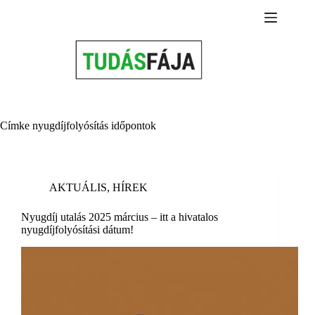
Skip
to
content
Címke
nyugdíjfolyósítás időpontok
AKTUÁLIS
,
HÍREK
Nyugdíj utalás 2025 március – itt a hivatalos
nyugdíjfolyósítási dátum!