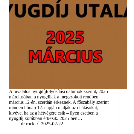
A hivatalos nyugdíjfolyósítási dátumok szerint, 2025
márciusában a nyugdíjak a megszokott rendben,
március 12-én, szerdán érkeznek. A főszabály szerint
minden hónap 12. napján utalják az ellátásokat,
kivéve, ha az a hétvégére esik – ilyen esetben a
nyugdíj korábban érkezik. 2025-ben…
dr rock
2025-02-22