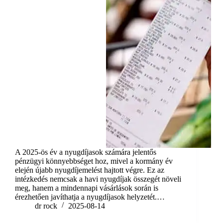
A 2025-ös év a nyugdíjasok számára jelentős
pénzügyi könnyebbséget hoz, mivel a kormány év
elején újabb nyugdíjemelést hajtott végre. Ez az
intézkedés nemcsak a havi nyugdíjak összegét növeli
meg, hanem a mindennapi vásárlások során is
érezhetően javíthatja a nyugdíjasok helyzetét.…
dr rock
2025-08-14