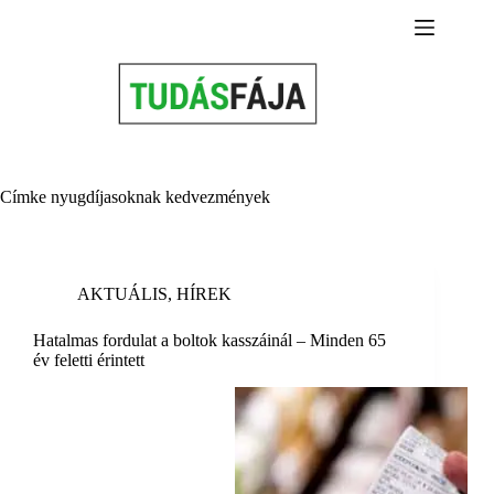
Skip
to
content
Címke
nyugdíjasoknak kedvezmények
AKTUÁLIS
,
HÍREK
Hatalmas fordulat a boltok kasszáinál – Minden 65
év feletti érintett