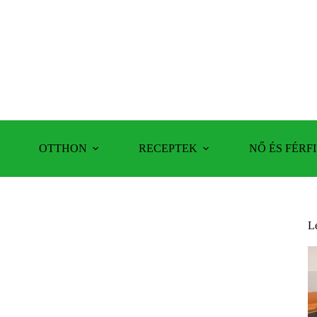
OTTHON
RECEPTEK
NŐ ÉS FÉRFI
L