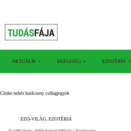
Skip
to
content
AKTUÁLIS
EGÉSZSÉG
EZOTÉRIA
Címke
nehéz karácsony csillagjegyek
EZO-VILÁG
,
EZOTÉRIA