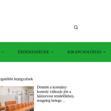
ÉRDEKESSÉGEK
KIKAPCSOLÓDÁS
egutóbbi bejegyzések
Döntött a kormány:
komoly változás jön a
háziorvosi rendelőkben,
rengeteg betege…