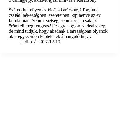
5 csillagjegy, akikkel igazi kihívás a Karácsony
Számodra milyen az ideális karácsony? Együtt a
család, békességben, szeretetben, kipihenve az év
fáradalmait. Semmi sietség, semmi vita, csak az
örömteli megnyugvás? Ez egy nagyon is ideális kép,
de mind tudjuk, hogy akadnak a társaságban olyanok,
akik egyszerűen képtelenek áthangolódni,…
Judith
2017-12-19