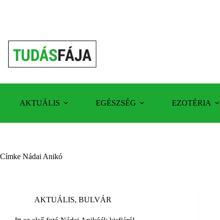
Skip
to
content
AKTUÁLIS
EGÉSZSÉG
EZOTÉRIA
Címke
Nádai Anikó
AKTUÁLIS
,
BULVÁR