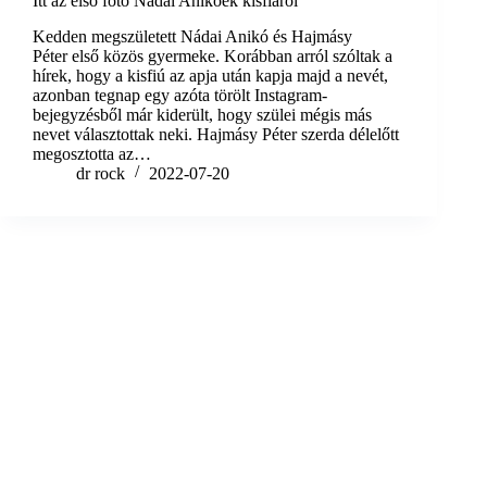
Itt az első fotó Nádai Anikóék kisfiáról
Kedden megszületett Nádai Anikó és Hajmásy
Péter első közös gyermeke. Korábban arról szóltak a
hírek, hogy a kisfiú az apja után kapja majd a nevét,
azonban tegnap egy azóta törölt Instagram-
bejegyzésből már kiderült, hogy szülei mégis más
nevet választottak neki. Hajmásy Péter szerda délelőtt
megosztotta az…
dr rock
2022-07-20