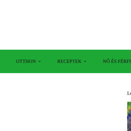
OTTHON
RECEPTEK
NŐ ÉS FÉRFI
L