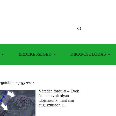
ÉRDEKESSÉGEK
KIKAPCSOLÓDÁS
egutóbbi bejegyzések
Váratlan fordulat – Évek
óta nem volt olyan
időjárásunk, mint ami
augusztusban j…