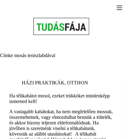
Skip
to
content
Címke
mosás teniszlabdával
HÁZI PRAKTIKÁK
,
OTTHON
Ha télikabátot mosol, ezeket trükköket mindenképp
ismerned kell!
A vastagabb kabátokat, ha nem megfelelően mossuk,
összemehetnek, vagy elmozdulhat bennük a töltelék,
és akkor bizony teljesen eldeformálódnak. Ha
jövőben is szeretnénk viselni a télikabátunk,
kövessük az alábbi utasításokat! A télikabát