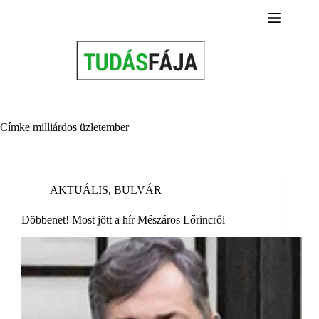
Skip
to
content
Címke
milliárdos üzletember
AKTUÁLIS
,
BULVÁR
Döbbenet! Most jött a hír Mészáros Lőrincről