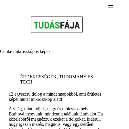
Skip
to
content
Címke
mikroszkópos képek
ÉRDEKESSÉGEK
,
TUDOMÁNY ÉS
TECH
12 egyszerű dolog a mindennapokból, ami őrületes
képet mutat mikroszkóp alatt!
A világ, mint tudjuk, nagy és titokzatos hely.
Bárhová megyünk, mindenütt találunk látnivalót Ha
közelebbről megnézzük ezeket a dolgokat, kiderül,
hogy igazán mesés, mágikus vagy egyszerűen