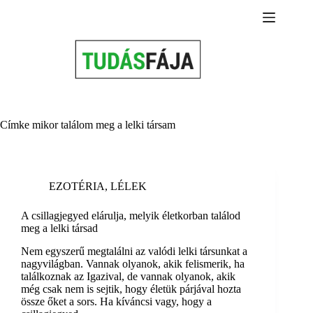
Skip
to
content
Címke
mikor találom meg a lelki társam
EZOTÉRIA
,
LÉLEK
A csillagjegyed elárulja, melyik életkorban találod
meg a lelki társad
Nem egyszerű megtalálni az valódi lelki társunkat a
nagyvilágban. Vannak olyanok, akik felismerik, ha
találkoznak az Igazival, de vannak olyanok, akik
még csak nem is sejtik, hogy életük párjával hozta
össze őket a sors. Ha kíváncsi vagy, hogy a