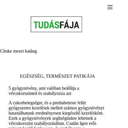
Skip
to
content
Címke
mezei katáng
EGÉSZSÉG
,
TERMÉSZET PATIKÁJA
5 gyógynövény, ami valóban beállítja a
vércukorszinted és szabályozza azt
A cukorbetegségre, és a prediabetesre felírt
gyógyszeres kezelések mellett számos gyógynövényt
használhatunk eredményesen kiegészítő kezelésként.
Ezek a gyógynövények segítségünkre lehetnek a
vércukorszint szabályozásában. Csalán Igen erős