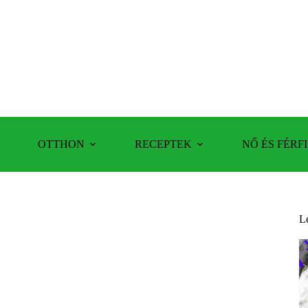
OTTHON
RECEPTEK
NŐ ÉS FÉRFI
L