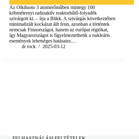
Az Olkiluoto 3 atomerőműben mintegy 100
köbméternyi radioaktív reaktorhűtő-folyadék
szivárgott ki. – írja a Blikk. A szivárgás következtében
minimalizált kockázat állt fenn, azonban a történtek
nemcsak Finnországot, hanem az európai régiókat,
így Magyarországot is figyelmeztethetik a nukleáris
események lehetséges hatásaira.…
dr rock
2025-03-12
FELHASZNÁLÁSI FELTÉTELEK