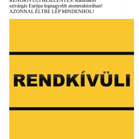
RENDKÍVÜLI BEJELENTÉS! Radioaktív
szivárgás Európa legnagyobb atomreaktorában!
AZONNAL ÉLTBE LÉP MINDENHOL!