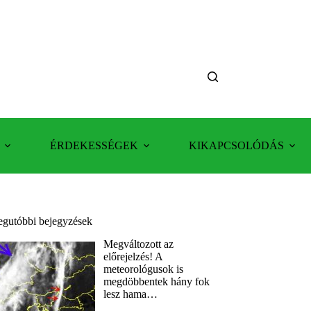
ÉRDEKESSÉGEK
KIKAPCSOLÓDÁS
egutóbbi bejegyzések
Megváltozott az
előrejelzés! A
meteorológusok is
megdöbbentek hány fok
lesz hama…