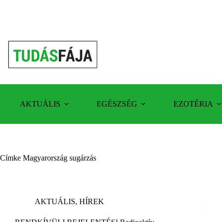
Skip
to
content
AKTUÁLIS
EGÉSZSÉG
EZOTÉRIA
Címke
Magyarország sugárzás
AKTUÁLIS
,
HÍREK