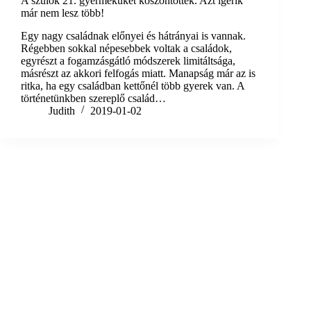
A szülők 21. gyermeküket köszöntötték. Azt ígérik
már nem lesz több!
Egy nagy családnak előnyei és hátrányai is vannak.
Régebben sokkal népesebbek voltak a családok,
egyrészt a fogamzásgátló módszerek limitáltsága,
másrészt az akkori felfogás miatt. Manapság már az is
ritka, ha egy családban kettőnél több gyerek van. A
történetünkben szereplő család…
Judith
2019-01-02