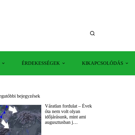
ÉRDEKESSÉGEK
KIKAPCSOLÓDÁS
egutóbbi bejegyzések
Váratlan fordulat – Évek
óta nem volt olyan
időjárásunk, mint ami
augusztusban j…