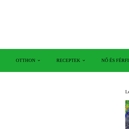
OTTHON
RECEPTEK
NŐ ÉS FÉRFI
L