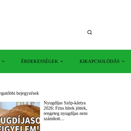
ÉRDEKESSÉGEK
KIKAPCSOLÓDÁS
egutóbbi bejegyzések
Nyugdíjas Szép-kártya
2026: Friss hírek jöttek,
rengeteg nyugdíjas nem
számított…