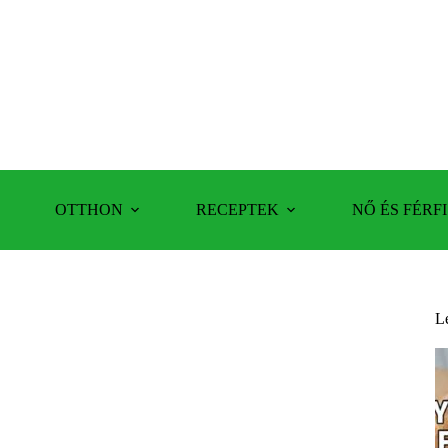
OTTHON
RECEPTEK
NŐ ÉS FÉRFI
L