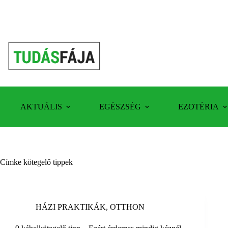
Skip
to
content
AKTUÁLIS
EGÉSZSÉG
EZOTÉRIA
Címke
kötegelő tippek
HÁZI PRAKTIKÁK
,
OTTHON