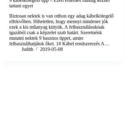
9 kábelkötegelő tipp – Ezért érdemes mindig kéznél
tartani egyet
Biztosan nektek is van otthon egy adag kábelkötegelő
elfekvőben. Hihetetlen, hogy mennyi mindenre jók
ezek a kis műanyag kütyük. A felhasználásuknak
igazából csak a képzelet szab határt. Szeretnénk
mutatni nektek 9 hasznos tippet, amire
felhasználhatjátok őket. 1# Kábel rendszerezés A…
Judith
2019-05-08