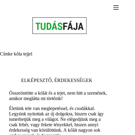
Skip
to
content
Címke
kóla tejjel
ELKÉPESZTŐ
,
ÉRDEKESSÉGEK
Összeöntötte a kólát és a tejet, nem hitt a szemének,
amikor meglátta mi történik!
Életünk tele van meglepetéssel, és csodákkal.
Legyünk nyitottak az új dolgokra, hiszen csak így
ismerhetjük meg a világot. Ne elégedjünk meg a
csak fehér, vagy fekete tényekkel, hiszen annyi
érdekesség van körülöttünk. A kólát nagyon sok