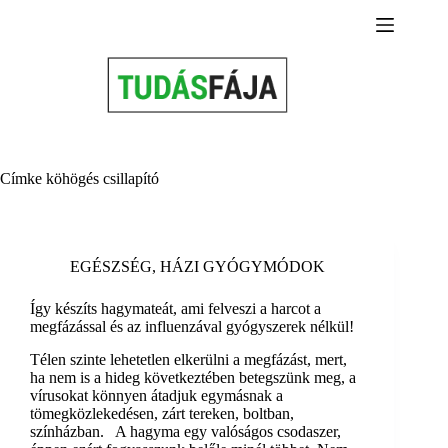
Skip
to
content
Címke
köhögés csillapító
EGÉSZSÉG
,
HÁZI GYÓGYMÓDOK
Így készíts hagymateát, ami felveszi a harcot a
megfázással és az influenzával gyógyszerek nélkül!
Télen szinte lehetetlen elkerülni a megfázást, mert,
ha nem is a hideg következtében betegszünk meg, a
vírusokat könnyen átadjuk egymásnak a
tömegközlekedésen, zárt tereken, boltban,
színházban. A hagyma egy valóságos csodaszer,