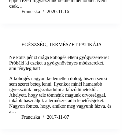
éppen ezért fogyasszunk belőle minél többet. Nem
csak…
Franciska
2020-11-16
EGÉSZSÉG
,
TERMÉSZET PATIKÁJA
Ne költs pénzt drága köhögés elleni gyógyszerekre!
Próbáld ki ezeket a gyógynövényes módszereket,
ami tényleg hat!
A köhögés nagyon kellemetlen dolog, hiszen senki
sem szeret beteg lenni. Ilyenkor minél hamarabb
igyekszünk megszabadulni a kínzó tünetektől.
Ahelyett, hogy tele tömnénk magunk orvossággal,
inkább használjuk a természet adta lehetőségeket.
Nagyon fontos, hogy, amikor meg vagyunk fázva, és
a…
Franciska
2017-11-07