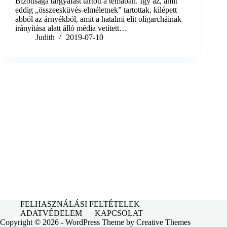
Bizottsága tárgyalást tartott a témában. Így az, amit
eddig „összeesküvés-elméletnek” tartottak, kilépett
abból az árnyékból, amit a hatalmi elit oligarcháinak
irányítása alatt álló média vetített…
Judith
2019-07-10
FELHASZNÁLÁSI FELTÉTELEK
ADATVÉDELEM
KAPCSOLAT
Copyright © 2026 - WordPress Theme by
Creative Themes