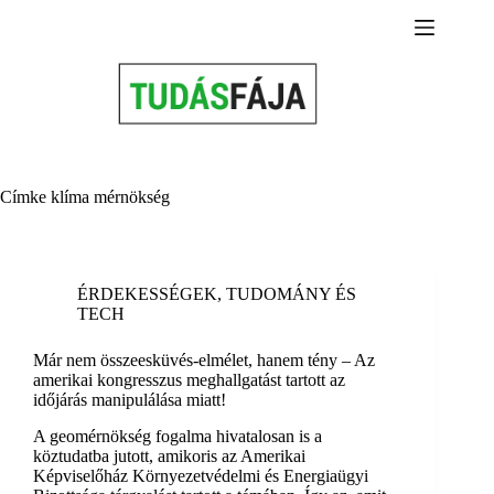
Skip
to
content
Címke
klíma mérnökség
ÉRDEKESSÉGEK
,
TUDOMÁNY ÉS
TECH
Már nem összeesküvés-elmélet, hanem tény – Az
amerikai kongresszus meghallgatást tartott az
időjárás manipulálása miatt!
A geomérnökség fogalma hivatalosan is a
köztudatba jutott, amikoris az Amerikai
Képviselőház Környezetvédelmi és Energiaügyi