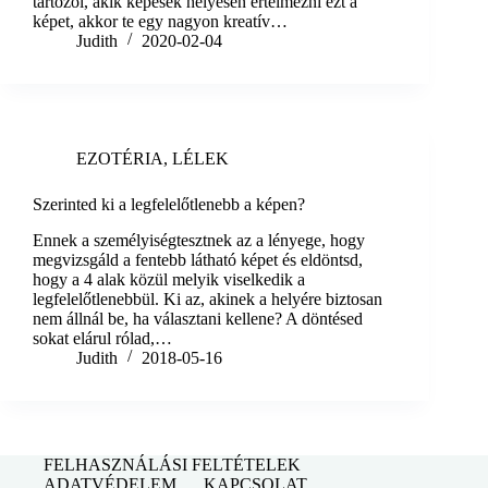
tartozol, akik képesek helyesen értelmezni ezt a
képet, akkor te egy nagyon kreatív…
Judith
2020-02-04
EZOTÉRIA
,
LÉLEK
Szerinted ki a legfelelőtlenebb a képen?
Ennek a személyiségtesztnek az a lényege, hogy
megvizsgáld a fentebb látható képet és eldöntsd,
hogy a 4 alak közül melyik viselkedik a
legfelelőtlenebbül. Ki az, akinek a helyére biztosan
nem állnál be, ha választani kellene? A döntésed
sokat elárul rólad,…
Judith
2018-05-16
FELHASZNÁLÁSI FELTÉTELEK
ADATVÉDELEM
KAPCSOLAT