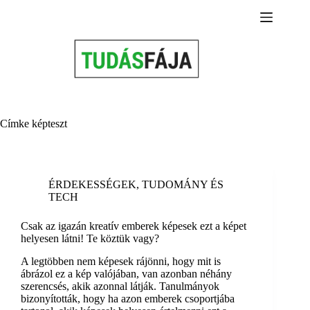
Skip
to
content
Címke
képteszt
ÉRDEKESSÉGEK
,
TUDOMÁNY ÉS
TECH
Csak az igazán kreatív emberek képesek ezt a képet
helyesen látni! Te köztük vagy?
A legtöbben nem képesek rájönni, hogy mit is
ábrázol ez a kép valójában, van azonban néhány
szerencsés, akik azonnal látják. Tanulmányok
bizonyították, hogy ha azon emberek csoportjába