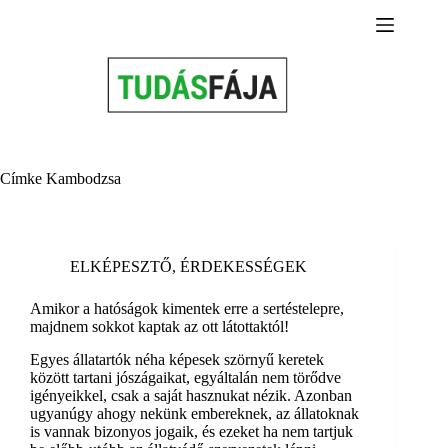
Skip
to
content
Címke
Kambodzsa
ELKÉPESZTŐ
,
ÉRDEKESSÉGEK
Amikor a hatóságok kimentek erre a sertéstelepre,
majdnem sokkot kaptak az ott látottaktól!
Egyes állatartók néha képesek szörnyű keretek
között tartani jószágaikat, egyáltalán nem törődve
igényeikkel, csak a saját hasznukat nézik. Azonban
ugyanúgy ahogy nekünk embereknek, az állatoknak
is vannak bizonyos jogaik, és ezeket ha nem tartjuk