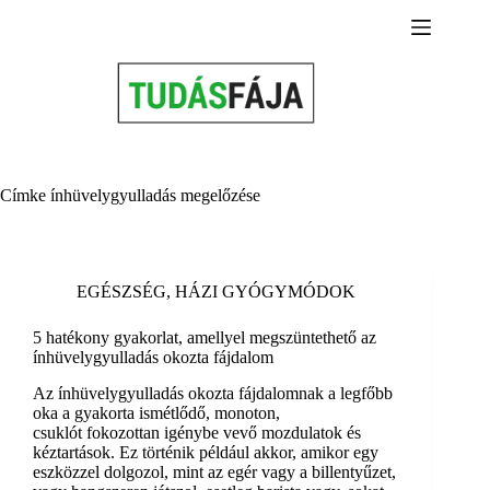
Skip
to
content
Címke
ínhüvelygyulladás megelőzése
EGÉSZSÉG
,
HÁZI GYÓGYMÓDOK
5 hatékony gyakorlat, amellyel megszüntethető az
ínhüvelygyulladás okozta fájdalom
Az ínhüvelygyulladás okozta fájdalomnak a legfőbb
oka a gyakorta ismétlődő, monoton,
csuklót fokozottan igénybe vevő mozdulatok és
kéztartások. Ez történik például akkor, amikor egy
eszközzel dolgozol, mint az egér vagy a billentyűzet,