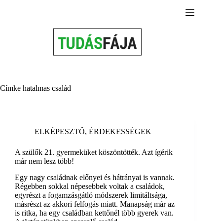
Skip
to
content
Címke
hatalmas család
ELKÉPESZTŐ
,
ÉRDEKESSÉGEK
A szülők 21. gyermeküket köszöntötték. Azt ígérik
már nem lesz több!
Egy nagy családnak előnyei és hátrányai is vannak.
Régebben sokkal népesebbek voltak a családok,
egyrészt a fogamzásgátló módszerek limitáltsága,
másrészt az akkori felfogás miatt. Manapság már az
is ritka, ha egy családban kettőnél több gyerek van.