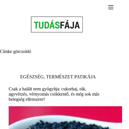
Skip
to
content
Címke
görcsoldó
EGÉSZSÉG
,
TERMÉSZET PATIKÁJA
Csak a halált nem gyógyítja: cukorbaj, rák,
agyvérzés, vérnyomás csökkentő, és még sok más
betegség ellenszere!