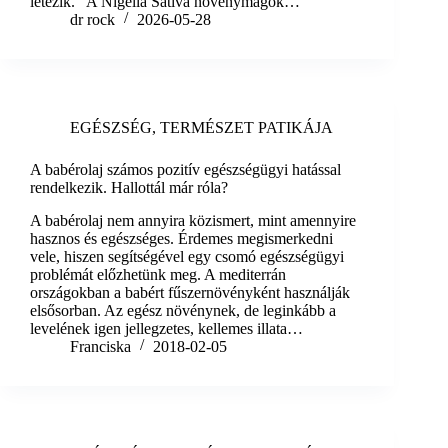
létezik. A Nigella Sativa növénymagok…
dr rock
2026-05-28
EGÉSZSÉG
,
TERMÉSZET PATIKÁJA
A babérolaj számos pozitív egészségügyi hatással
rendelkezik. Hallottál már róla?
A babérolaj nem annyira közismert, mint amennyire
hasznos és egészséges. Érdemes megismerkedni
vele, hiszen segítségével egy csomó egészségügyi
problémát előzhetünk meg. A mediterrán
országokban a babért fűszernövényként használják
elsősorban. Az egész növénynek, de leginkább a
levelének igen jellegzetes, kellemes illata…
Franciska
2018-02-05