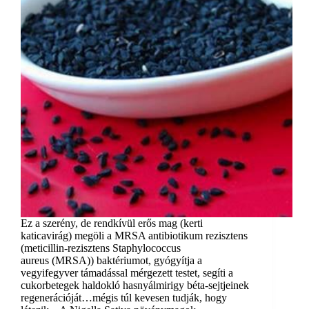
Ez a szerény, de rendkívül erős mag (kerti
katicavirág) megöli a MRSA antibiotikum rezisztens
(meticillin-rezisztens Staphylococcus
aureus (MRSA)) baktériumot, gyógyítja a
vegyifegyver támadással mérgezett testet, segíti a
cukorbetegek haldokló hasnyálmirigy béta-sejtjeinek
regenerációját…mégis túl kevesen tudják, hogy