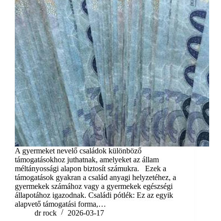
A gyermeket nevelő családok különböző
támogatásokhoz juthatnak, amelyeket az állam
méltányossági alapon biztosít számukra. Ezek a
támogatások gyakran a család anyagi helyzetéhez, a
gyermekek számához vagy a gyermekek egészségi
állapotához igazodnak. Családi pótlék: Ez az egyik
alapvető támogatási forma,…
dr rock
2026-03-17