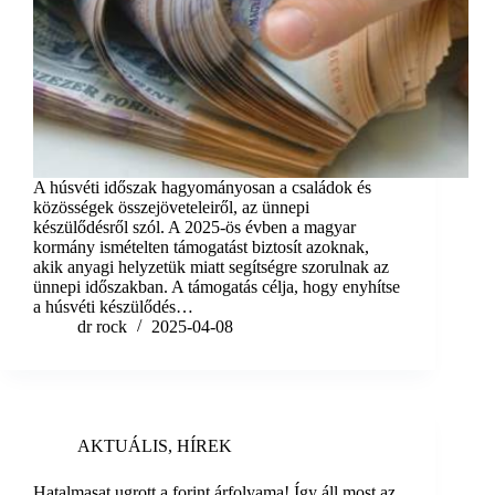
A húsvéti időszak hagyományosan a családok és
közösségek összejöveteleiről, az ünnepi
készülődésről szól. A 2025-ös évben a magyar
kormány ismételten támogatást biztosít azoknak,
akik anyagi helyzetük miatt segítségre szorulnak az
ünnepi időszakban. A támogatás célja, hogy enyhítse
a húsvéti készülődés…
dr rock
2025-04-08
AKTUÁLIS
,
HÍREK
Hatalmasat ugrott a forint árfolyama! Így áll most az