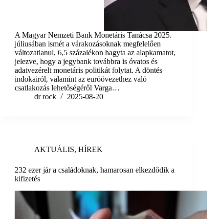
A Magyar Nemzeti Bank Monetáris Tanácsa 2025.
júliusában ismét a várakozásoknak megfelelően
változatlanul, 6,5 százalékon hagyta az alapkamatot,
jelezve, hogy a jegybank továbbra is óvatos és
adatvezérelt monetáris politikát folytat. A döntés
indokairól, valamint az euróövezethez való
csatlakozás lehetőségéről Varga…
dr rock
2025-08-20
AKTUÁLIS
,
HÍREK
232 ezer jár a családoknak, hamarosan elkezdődik a
kifizetés