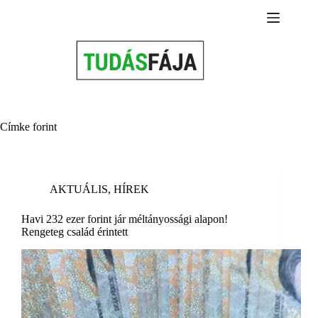
Skip
to
content
Címke
forint
AKTUÁLIS
,
HÍREK
Havi 232 ezer forint jár méltányossági alapon!
Rengeteg család érintett