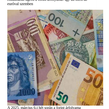
euróval szemben
​A 2025. március 6-i hét során a forint árfolyama