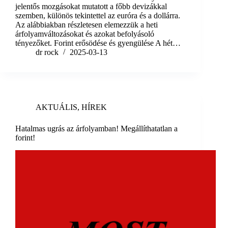
jelentős mozgásokat mutatott a főbb devizákkal
szemben, különös tekintettel az euróra és a dollárra.
Az alábbiakban részletesen elemezzük a heti
árfolyamváltozásokat és azokat befolyásoló
tényezőket.​ Forint erősödése és gyengülése A hét…
dr rock
2025-03-13
AKTUÁLIS
,
HÍREK
Hatalmas ugrás az árfolyamban! Megállíthatatlan a
forint!