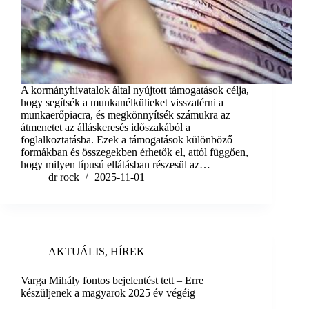
A kormányhivatalok által nyújtott támogatások célja,
hogy segítsék a munkanélkülieket visszatérni a
munkaerőpiacra, és megkönnyítsék számukra az
átmenetet az álláskeresés időszakából a
foglalkoztatásba. Ezek a támogatások különböző
formákban és összegekben érhetők el, attól függően,
hogy milyen típusú ellátásban részesül az…
dr rock
2025-11-01
AKTUÁLIS
,
HÍREK
Varga Mihály fontos bejelentést tett – Erre
készüljenek a magyarok 2025 év végéig