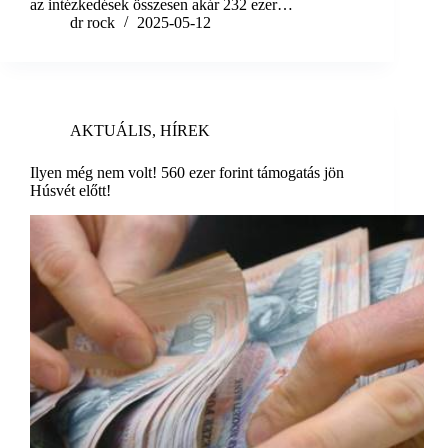
az intézkedések összesen akár 232 ezer…
dr rock
2025-05-12
AKTUÁLIS
,
HÍREK
Ilyen még nem volt! 560 ezer forint támogatás jön
Húsvét előtt!