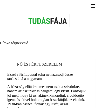
Skip
to
content
Címke
férjnekvaló
NŐ ÉS FÉRFI
,
SZERELEM
Ezzel a férfitípussal soha ne házasodj össze –
tanácsolná a nagymama!
A házasság előtt érdemes nem csak a szívünkre,
hanem az eszünkre is hallgatni egy kicsit. Fontoljuk
jól meg, hogy ki az, akinek kimondjuk a boldogító
igent, és akivel holtomiglan összekötjük az életünk.
1930-ban összeállítottak egy listát, azzal