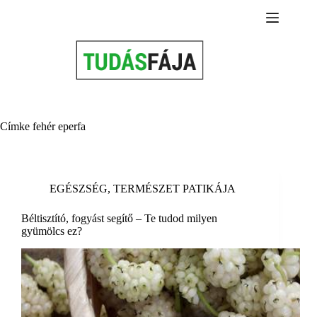
Skip
to
content
Címke
fehér eperfa
EGÉSZSÉG
,
TERMÉSZET PATIKÁJA
Béltisztító, fogyást segítő – Te tudod milyen
gyümölcs ez?