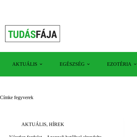
Skip
to
content
AKTUÁLIS
EGÉSZSÉG
EZOTÉRIA
Címke
fegyverek
AKTUÁLIS
,
HÍREK