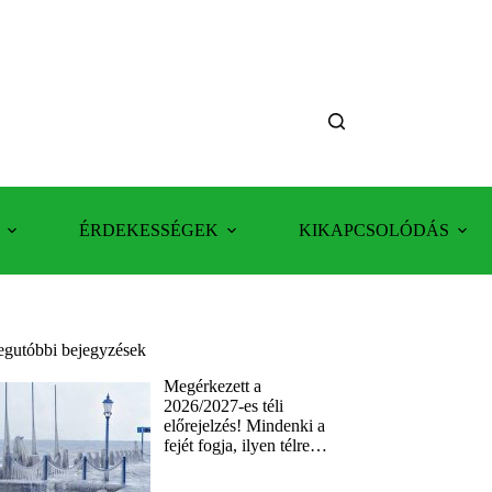
ÉRDEKESSÉGEK
KIKAPCSOLÓDÁS
egutóbbi bejegyzések
Megérkezett a
2026/2027-es téli
előrejelzés! Mindenki a
fejét fogja, ilyen télre…