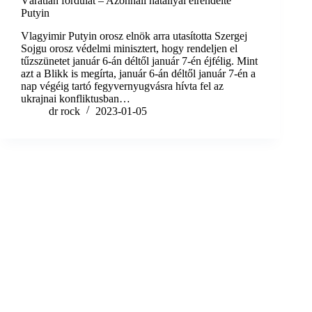
Váratlan fordulat – Azonnali hatállyal elrendelte
Putyin
Vlagyimir Putyin orosz elnök arra utasította Szergej
Sojgu orosz védelmi minisztert, hogy rendeljen el
tűzszünetet január 6-án déltől január 7-én éjfélig. Mint
azt a Blikk is megírta, január 6-án déltől január 7-én a
nap végéig tartó fegyvernyugvásra hívta fel az
ukrajnai konfliktusban…
dr rock
2023-01-05