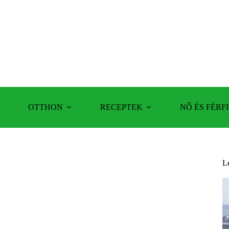
OTTHON
RECEPTEK
NŐ ÉS FÉRFI
L