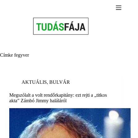
Skip
to
content
Címke
fegyver
AKTUÁLIS
,
BULVÁR
Megszólalt a volt rendőrkapitány: ezt rejti a „titkos
akta” Zámbó Jimmy haláláról