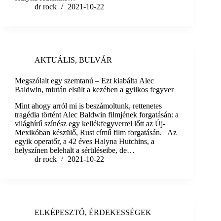
dr rock
2021-10-22
AKTUÁLIS
,
BULVÁR
Megszólalt egy szemtanú – Ezt kiabálta Alec
Baldwin, miután elsült a kezében a gyilkos fegyver
Mint ahogy arról mi is beszámoltunk, rettenetes
tragédia történt Alec Baldwin filmjének forgatásán: a
világhírű színész egy kellékfegyverrel lőtt az Új-
Mexikóban készülő, Rust című film forgatásán. Az
egyik operatőr, a 42 éves Halyna Hutchins, a
helyszínen belehalt a sérüléseibe, de…
dr rock
2021-10-22
ELKÉPESZTŐ
,
ÉRDEKESSÉGEK