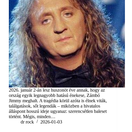
2026. január 2-án lesz huszonöt éve annak, hogy az
ország egyik legnagyobb hatású énekese, Zámbó
Jimmy meghalt. A tragédia körül azóta is élnek viták,
találgatások, sőt legendák – miközben a hivatalos
álláspont hosszú ideje ugyanaz: szerencsétlen baleset
történt. Mégis, minden…
dr rock
2026-01-03