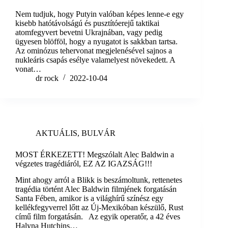
Nem tudjuk, hogy Putyin valóban képes lenne-e egy
kisebb hatótávolságú és pusztítóerejű taktikai
atomfegyvert bevetni Ukrajnában, vagy pedig
ügyesen blöfföl, hogy a nyugatot is sakkban tartsa.
Az ominózus tehervonat megjelenésével sajnos a
nukleáris csapás esélye valamelyest növekedett. A
vonat…
dr rock
2022-10-04
AKTUÁLIS
,
BULVÁR
MOST ÉRKEZETT! Megszólalt Alec Baldwin a
végzetes tragédiáról, EZ AZ IGAZSÁG!!!
Mint ahogy arról a Blikk is beszámoltunk, rettenetes
tragédia történt Alec Baldwin filmjének forgatásán
Santa Fében, amikor is a világhírű színész egy
kellékfegyverrel lőtt az Új-Mexikóban készülő, Rust
című film forgatásán. Az egyik operatőr, a 42 éves
Halyna Hutchins…