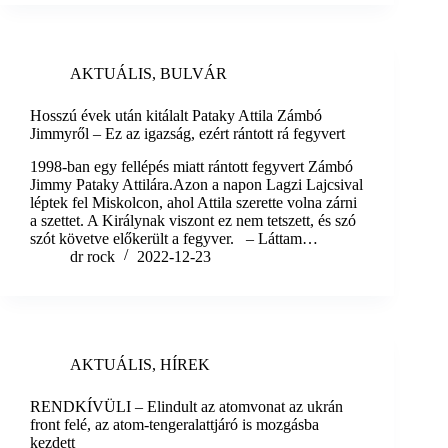
AKTUÁLIS
,
BULVÁR
Hosszú évek után kitálalt Pataky Attila Zámbó
Jimmyről – Ez az igazság, ezért rántott rá fegyvert
1998-ban egy fellépés miatt rántott fegyvert Zámbó
Jimmy Pataky Attilára.Azon a napon Lagzi Lajcsival
léptek fel Miskolcon, ahol Attila szerette volna zárni
a szettet. A Királynak viszont ez nem tetszett, és szó
szót követve előkerült a fegyver. – Láttam…
dr rock
2022-12-23
AKTUÁLIS
,
HÍREK
RENDKÍVÜLI – Elindult az atomvonat az ukrán
front felé, az atom-tengeralattjáró is mozgásba
kezdett