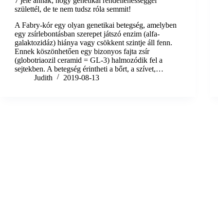
7 jele annak, hogy genetikai rendellenességgel
születtél, de te nem tudsz róla semmit!
A Fabry-kór egy olyan genetikai betegség, amelyben
egy zsírlebontásban szerepet játszó enzim (alfa-
galaktozidáz) hiánya vagy csökkent szintje áll fenn.
Ennek köszönhetően egy bizonyos fajta zsír
(globotriaozil ceramid = GL-3) halmozódik fel a
sejtekben. A betegség érintheti a bőrt, a szívet,…
Judith
2019-08-13