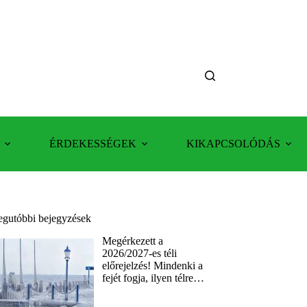
ÉRDEKESSÉGEK
KIKAPCSOLÓDÁS
egutóbbi bejegyzések
Megérkezett a
2026/2027-es téli
előrejelzés! Mindenki a
fejét fogja, ilyen télre…