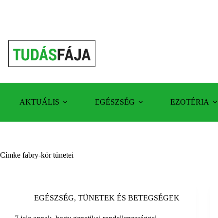
Skip
to
content
AKTUÁLIS
EGÉSZSÉG
EZOTÉRIA
Címke
fabry-kór tünetei
EGÉSZSÉG
,
TÜNETEK ÉS BETEGSÉGEK