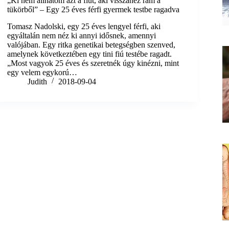
„Ki nem állhatom azt a fiút, aki visszanéz rám a
tükörből” – Egy 25 éves férfi gyermek testbe ragadva
Tomasz Nadolski, egy 25 éves lengyel férfi, aki
egyáltalán nem néz ki annyi idősnek, amennyi
valójában. Egy ritka genetikai betegségben szenved,
amelynek következtében egy tini fiú testébe ragadt.
„Most vagyok 25 éves és szeretnék úgy kinézni, mint
egy velem egykorú…
Judith
2018-09-04