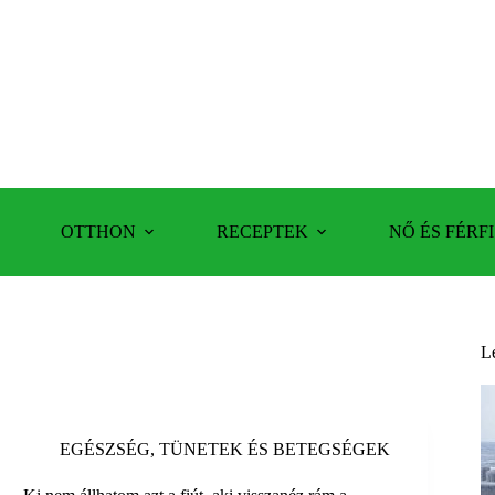
OTTHON
RECEPTEK
NŐ ÉS FÉRFI
L
EGÉSZSÉG
,
TÜNETEK ÉS BETEGSÉGEK