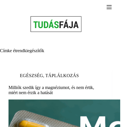
Skip
to
content
Címke
étrendkiegészítők
EGÉSZSÉG
,
TÁPLÁLKOZÁS
Milliók szedik így a magnéziumot, és nem értik,
miért nem érzik a hatását