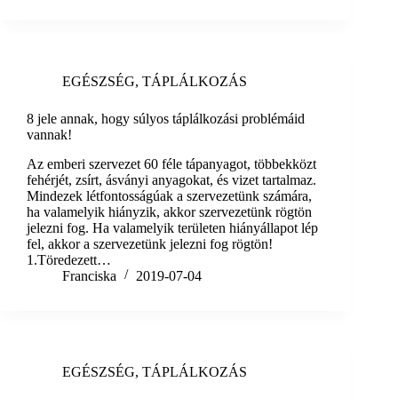
EGÉSZSÉG
,
TÁPLÁLKOZÁS
8 jele annak, hogy súlyos táplálkozási problémáid
vannak!
Az emberi szervezet 60 féle tápanyagot, többekközt
fehérjét, zsírt, ásványi anyagokat, és vizet tartalmaz.
Mindezek létfontosságúak a szervezetünk számára,
ha valamelyik hiányzik, akkor szervezetünk rögtön
jelezni fog. Ha valamelyik területen hiányállapot lép
fel, akkor a szervezetünk jelezni fog rögtön!
1.Töredezett…
Franciska
2019-07-04
EGÉSZSÉG
,
TÁPLÁLKOZÁS