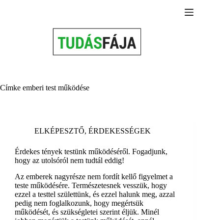
Skip
to
content
Címke
emberi test működése
ELKÉPESZTŐ
,
ÉRDEKESSÉGEK
Érdekes tények testünk működéséről. Fogadjunk,
hogy az utolsóról nem tudtál eddig!
Az emberek nagyrésze nem fordít kellő figyelmet a
teste működésére. Természetesnek vesszük, hogy
ezzel a testtel születtünk, és ezzel halunk meg, azzal
pedig nem foglalkozunk, hogy megértsük
működését, és szükségletei szerint éljük. Minél