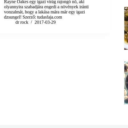
Rayne Oakes egy igazi virág rajongó nő, aki
olyannyira szabadjára engedi a növények iránti
vonzalmát, hogy a lakása mára már egy igazi
dzsungel! Szerző: tudasfaja.com
dr rock
2017-03-29