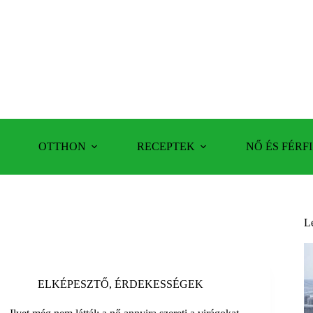
OTTHON
RECEPTEK
NŐ ÉS FÉRFI
L
ELKÉPESZTŐ
,
ÉRDEKESSÉGEK