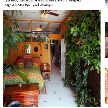
Ilyet még nem láttál: a nő annyira szereti a virágokat,
hogy a lakása egy igazi dzsungel!