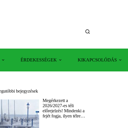
ÉRDEKESSÉGEK
KIKAPCSOLÓDÁS
egutóbbi bejegyzések
Megérkezett a
2026/2027-es téli
előrejelzés! Mindenki a
fejét fogja, ilyen télre…