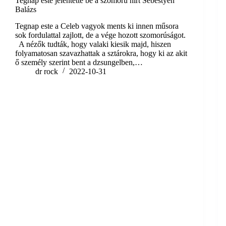
Tegnap este jelentette be a szomorú hírt Sebestyén
Balázs
Tegnap este a Celeb vagyok ments ki innen műsora
sok fordulattal zajlott, de a vége hozott szomorúságot.
A nézők tudták, hogy valaki kiesik majd, hiszen
folyamatosan szavazhattak a sztárokra, hogy ki az akit
ő személy szerint bent a dzsungelben,…
dr rock
2022-10-31