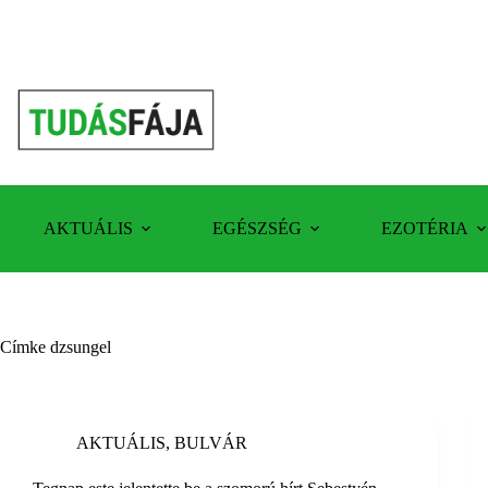
Skip
to
content
AKTUÁLIS
EGÉSZSÉG
EZOTÉRIA
Címke
dzsungel
AKTUÁLIS
,
BULVÁR