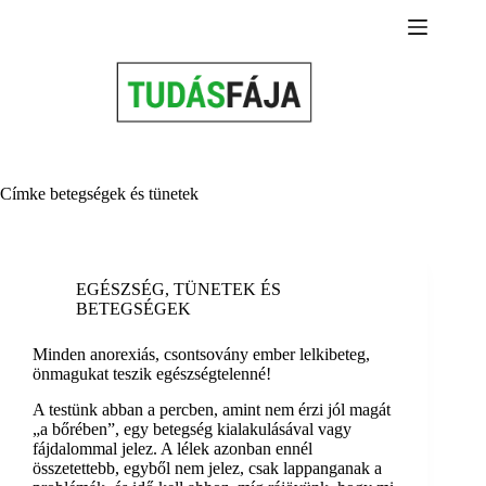
Skip
to
content
Címke
betegségek és tünetek
EGÉSZSÉG
,
TÜNETEK ÉS
BETEGSÉGEK
Minden anorexiás, csontsovány ember lelkibeteg,
önmagukat teszik egészségtelenné!
A testünk abban a percben, amint nem érzi jól magát
„a bőrében”, egy betegség kialakulásával vagy
fájdalommal jelez. A lélek azonban ennél
összetettebb, egyből nem jelez, csak lappanganak a