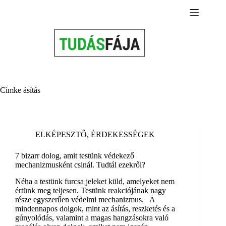
Skip
to
content
Címke
ásítás
ELKÉPESZTŐ
,
ÉRDEKESSÉGEK
7 bizarr dolog, amit testünk védekező
mechanizmusként csinál. Tudtál ezekről?
Néha a testünk furcsa jeleket küld, amelyeket nem
értünk meg teljesen. Testünk reakciójának nagy
része egyszerűen védelmi mechanizmus. A
mindennapos dolgok, mint az ásítás, reszketés és a
gúnyolódás, valamint a magas hangzásokra való