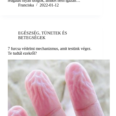
reagálás olyan dolgok, amiket nem igazán…
Franciska
2022-01-12
EGÉSZSÉG
,
TÜNETEK ÉS
BETEGSÉGEK
7 furcsa védelmi mechanizmus, amit testünk végez.
Te tudtál ezekről?