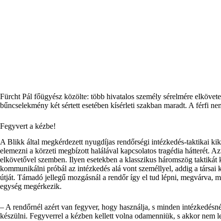
Fürcht Pál főügyész közölte: több hivatalos személy sérelmére elkövet
bűncselekmény két sértett esetében kísérleti szakban maradt. A férfi nem 
Fegyvert a kézbe!
A Blikk által megkérdezett nyugdíjas rendőrségi intézkedés-taktikai ki
elemezni a körzeti megbízott halálával kapcsolatos tragédia hátterét. A
elkövetővel szemben. Ilyen esetekben a klasszikus háromszög taktikát 
kommunikálni próbál az intézkedés alá vont személlyel, addig a társai k
útját. Támadó jellegű mozgásnál a rendőr így el tud lépni, megvárva, mí
egység megérkezik.
– A rendőrnél azért van fegyver, hogy használja, s minden intézkedésnél 
készülni. Fegyverrel a kézben kellett volna odamenniük, s akkor nem le