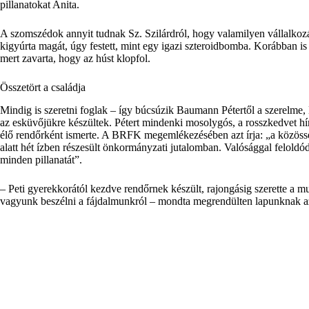
pillanatokat Anita.
A szomszédok annyit tudnak Sz. Szilárdról, hogy valamilyen vállalkozás
kigyúrta magát, úgy festett, mint egy igazi szteroidbomba. Korábban is
mert zavarta, hogy az húst klopfol.
Összetört a családja
Mindig is szeretni foglak – így búcsúzik Baumann Pétertől a szerelme, N
az esküvőjükre készültek. Pétert mindenki mosolygós, a rosszkedvet hír
élő rendőrként ismerte. A BRFK megemlékezésében azt írja: „a közössé
alatt hét ízben részesült önkormányzati jutalomban. Valósággal feloldódo
minden pillanatát”.
– Peti gyerekkorától kezdve rendőrnek készült, rajongásig szerette a mu
vagyunk beszélni a fájdalmunkról – mondta megrendülten lapunknak az