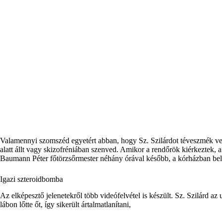
Valamennyi szomszéd egyetért abban, hogy Sz. Szilárdot téveszmék vezé
alatt állt vagy skizofréniában szenved. Amikor a rendőrök kiérkeztek, a 
Baumann Péter főtörzsőrmester néhány órával később, a kórházban bele
Igazi szteroidbomba
Az elképesztő jelenetekről több videófelvétel is készült. Sz. Szilárd a
lábon lőtte őt, így sikerült ártalmatlanítani,