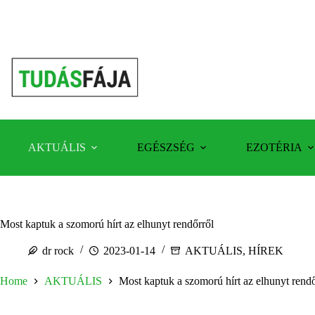
Skip
to
content
AKTUÁLIS
EGÉSZSÉG
EZOTÉRIA
Most kaptuk a szomorú hírt az elhunyt rendőrről
dr rock
2023-01-14
AKTUÁLIS
,
HÍREK
Home
AKTUÁLIS
Most kaptuk a szomorú hírt az elhunyt rendő