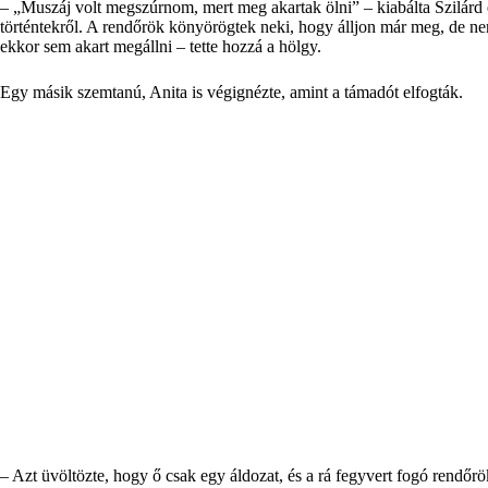
– „Muszáj volt megszúrnom, mert meg akartak ölni” – kiabálta Szilárd 
történtekről. A rendőrök könyörögtek neki, hogy álljon már meg, de nem 
ekkor sem akart megállni – tette hozzá a hölgy.
Egy másik szemtanú, Anita is végignézte, amint a támadót elfogták.
– Azt üvöltözte, hogy ő csak egy áldozat, és a rá fegyvert fogó rendőrö