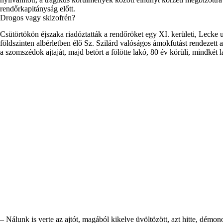
rendőrkapitányság előtt.
Drogos vagy skizofrén?
Csütörtökön éjszaka riadóztatták a rendőröket egy XI. kerületi, Lecke u
földszinten albérletben élő Sz. Szilárd valóságos ámokfutást rendezet
a szomszédok ajtaját, majd betört a fölötte lakó, 80 év körüli, mindkét
– Nálunk is verte az ajtót, magából kikelve üvöltözött, azt hitte, dém