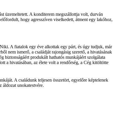
t üzemeltetett. A konditerem megszállottja volt, durván
 előfordult, hogy agresszíven viselkedett, átment egy lakóhoz,
iki. A fiatalok egy éve alkottak egy párt, és úgy tudjuk, már
ből nem ismerő, a családját rajongásig szerető, a hivatásának
g biztonságáért produkált hathatós munkájáért szolgálata
tt a hivatásában, az élete volt a rendőrség, a Cég kitöltötte
nkáját. A családunk teljesen összetört, egyelőre képtelenek
 áldozat unokatestvére.