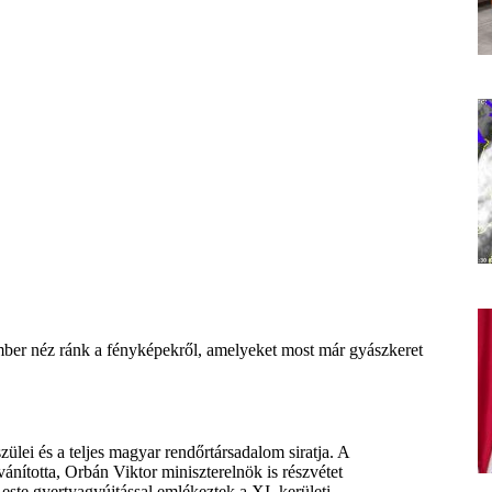
alember néz ránk a fényképekről, amelyeket most már gyászkeret
ülei és a teljes magyar rendőrtársadalom siratja. A
vánította, Orbán Viktor miniszterelnök is részvétet
 este gyertyagyújtással emlékeztek a XI. kerületi