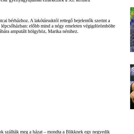
tcai bérházhoz. A lakótársuktól rettegő bejelentők szerint a
t a lépcsőházban: előbb mind a négy emeleten végigdörömbölte
 lábára amputált hölgyhöz, Marika nénihez.
onok szállták meg a házat – mondta a Blikknek egy negyedik