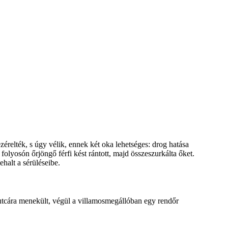
relték, s úgy vélik, ennek két oka lehetséges: drog hatása
folyosón őrjöngő férfi kést rántott, majd összeszurkálta őket.
halt a sérüléseibe.
z utcára menekült, végül a villamosmegállóban egy rendőr