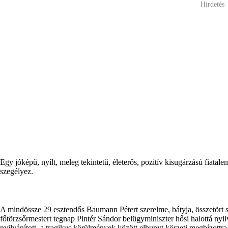
Hirdetés
Egy jóképű, nyílt, meleg tekintetű, életerős, pozitív kisugárzású fiat
szegélyez.
A mindössze 29 esztendős Baumann Pétert szerelme, bátyja, összetört sz
főtörzsőrmestert tegnap Pintér Sándor belügyminiszter hősi halottá nyil
nyilvánított, a tragikus körülmények között elhunyt körzeti megbízottra