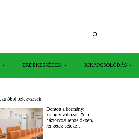
ÉRDEKESSÉGEK
KIKAPCSOLÓDÁS
egutóbbi bejegyzések
Döntött a kormány:
komoly változás jön a
háziorvosi rendelőkben,
rengeteg betege…