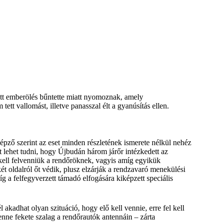
ett emberölés bűntette miatt nyomoznak, amely
tett vallomást, illetve panasszal élt a gyanúsítás ellen.
képző szerint az eset minden részletének ismerete nélkül nehéz
zt lehet tudni, hogy Újbudán három járőr intézkedett az
kell felvenniük a rendőröknek, vagyis amíg egyikük
ét oldalról őt védik, plusz elzárják a rendzavaró menekülési
g a felfegyverzett támadó elfogására kiképzett speciális
akadhat olyan szituáció, hogy elő kell vennie, erre fel kell
nne fekete szalag a rendőrautók antennáin – zárta