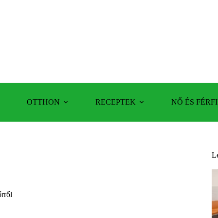
OTTHON
RECEPTEK
NŐ ÉS FÉRFI
L
rről