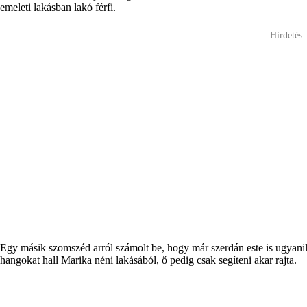
emeleti lakásban lakó férfi.
Hirdetés
Egy másik szomszéd arról számolt be, hogy már szerdán este is ugyanilye
hangokat hall Marika néni lakásából, ő pedig csak segíteni akar rajta.