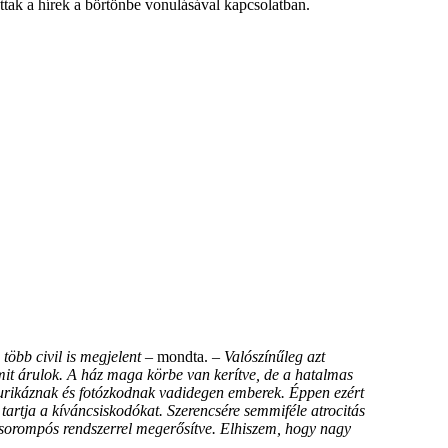
ttak a hírek a börtönbe vonulásával kapcsolatban.
több civil is megjelent
– mondta. –
Valószínűleg azt
it árulok. A ház maga körbe van kerítve, de a hatalmas
 furikáznak és fotózkodnak vadidegen emberek. Éppen ezért
tartja a kíváncsiskodókat. Szerencsére semmiféle atrocitás
rasorompós rendszerrel megerősítve. Elhiszem, hogy nagy