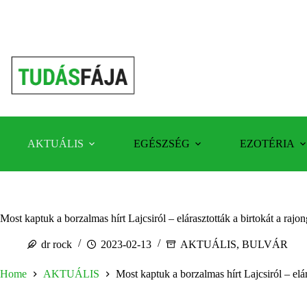
Skip
to
content
AKTUÁLIS
EGÉSZSÉG
EZOTÉRIA
Most kaptuk a borzalmas hírt Lajcsiról – elárasztották a birtokát a rajo
dr rock
2023-02-13
AKTUÁLIS
,
BULVÁR
Home
AKTUÁLIS
Most kaptuk a borzalmas hírt Lajcsiról – elár