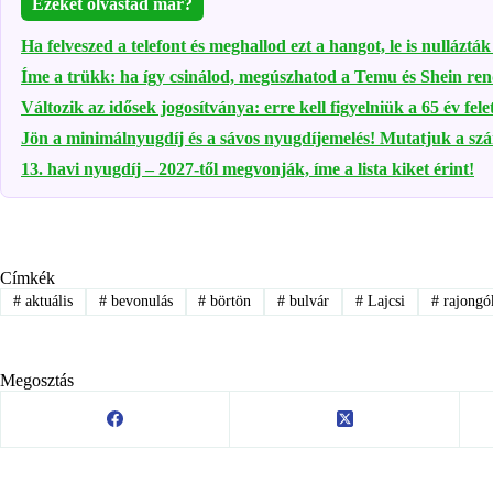
Ezeket olvastad már?
Ha felveszed a telefont és meghallod ezt a hangot, le is nullázt
Íme a trükk: ha így csinálod, megúszhatod a Temu és Shein ren
Változik az idősek jogosítványa: erre kell figyelniük a 65 év fele
Jön a minimálnyugdíj és a sávos nyugdíjemelés! Mutatjuk a sz
13. havi nyugdíj – 2027-től megvonják, íme a lista kiket érint!
Címkék
#
aktuális
#
bevonulás
#
börtön
#
bulvár
#
Lajcsi
#
rajongó
Megosztás