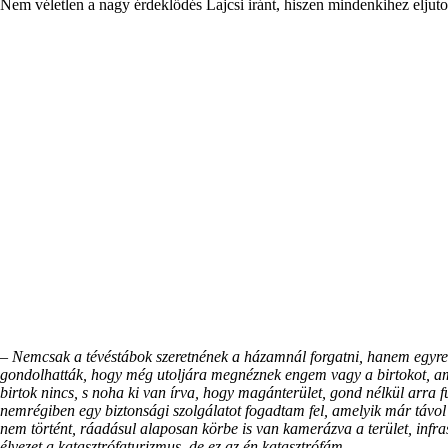
Nem véletlen a nagy érdeklődés Lajcsi iránt, hiszen mindenkihez eljuto
–
Nemcsak a tévéstábok szeretnének a házamnál forgatni, hanem egyre 
gondolhatták, hogy még utoljára megnéznek engem vagy a birtokot, am
birtok nincs, s noha ki van írva, hogy magánterület, gond nélkül arra
nemrégiben egy biztonsági szolgálatot fogadtam fel, amelyik már távol 
nem történt, ráadásul alaposan körbe is van kamerázva a terület, inf
élvezet a katasztrófaturizmus, de ez az én katasztrófám…