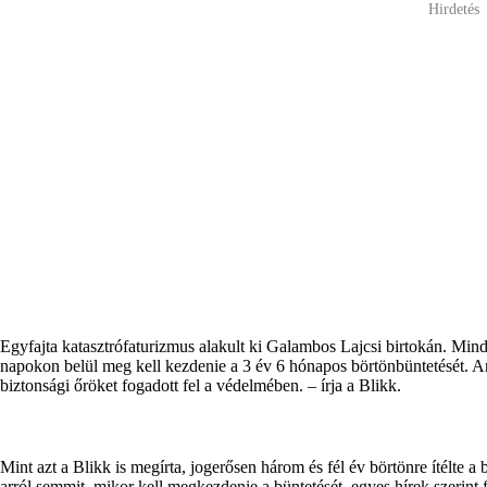
Hirdetés
Egyfajta katasztrófaturizmus alakult ki Galambos Lajcsi birtokán. Minden
napokon belül meg kell kezdenie a 3 év 6 hónapos börtönbüntetését. An
biztonsági őröket fogadott fel a védelmében. – írja a Blikk.
Mint azt a Blikk is megírta, jogerősen három és fél év börtönre ítélte
arról semmit, mikor kell megkezdenie a büntetését, egyes hírek szerint