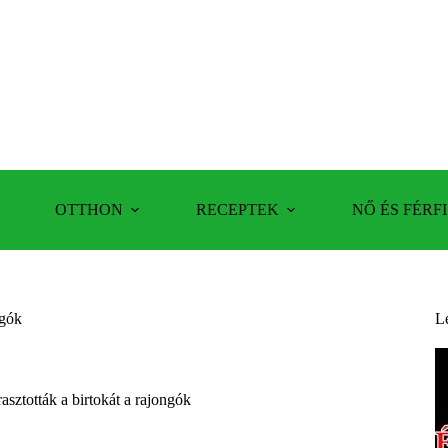
OTTHON
RECEPTEK
NŐ ÉS FÉRFI
ngók
L
asztották a birtokát a rajongók