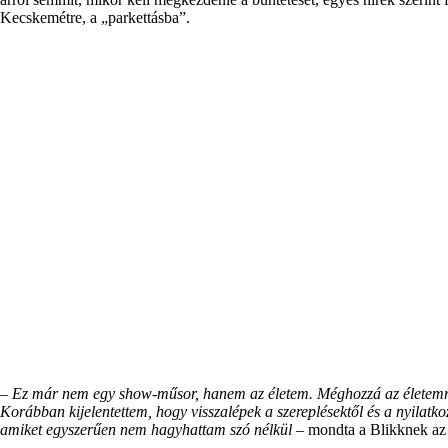
Kecskemétre, a „parkettásba”.
–
Ez már nem egy show-műsor, hanem az életem. Méghozzá az életemne
Korábban kijelentettem, hogy visszalépek a szereplésektől és a nyilatk
amiket egyszerűen nem hagyhattam szó nélkül
– mondta a Blikknek az 