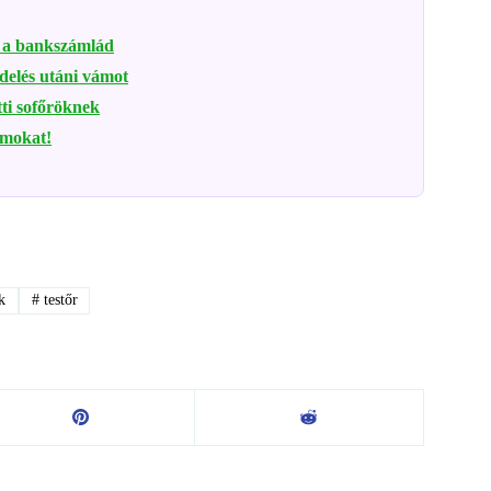
ák a bankszámlád
delés utáni vámot
tti sofőröknek
ámokat!
k
#
testőr