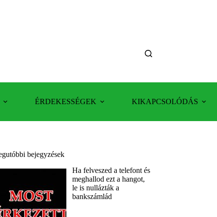
ÉRDEKESSÉGEK
KIKAPCSOLÓDÁS
egutóbbi bejegyzések
Ha felveszed a telefont és
meghallod ezt a hangot,
le is nullázták a
bankszámlád