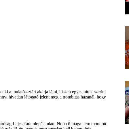
ki a mulatóssztárt akarja látni, hiszen egyes hírek szerint
nyi hívatlan látogató jelent meg a trombitás házánál, hogy
 a bíróság Lajcsit áramlopás miatt. Noha ő maga nem mondott
 február 15-én, vagyis most szerdán kell bevonulnia