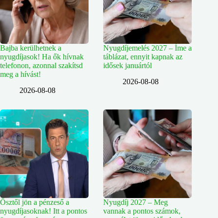
Bajba kerülhetnek a
Nyugdíjemelés 2027 – Íme a
nyugdíjasok! Ha ők hívnak
táblázat, ennyit kapnak az
telefonon, azonnal szakítsd
idősek januártól
meg a hívást!
2026-08-08
2026-08-08
Ősztől jön a pénzeső a
Nyugdíj 2027 – Meg
nyugdíjasoknak! Itt a pontos
vannak a pontos számok,