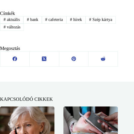
Címkék
#
aktuális
#
bank
#
cafeteria
#
hírek
#
Szép kártya
#
változás
Megosztás
KAPCSOLÓDÓ CIKKEK