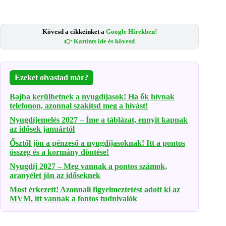
Kövesd a cikkeinket a
Google Hírekben!
👉 Kattints ide és kövesd
Ezeket olvastad már?
Bajba kerülhetnek a nyugdíjasok! Ha ők hívnak
telefonon, azonnal szakítsd meg a hívást!
Nyugdíjemelés 2027 – Íme a táblázat, ennyit kapnak
az idősek januártól
Ősztől jön a pénzeső a nyugdíjasoknak! Itt a pontos
összeg és a kormány döntése!
Nyugdíj 2027 – Meg vannak a pontos számok,
aranyélet jön az időseknek
Most érkezett! Azonnali figyelmeztetést adott ki az
MVM, itt vannak a fontos tudnivalók