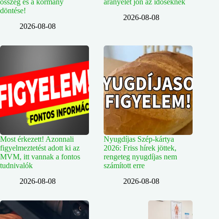
összeg és a kormány
aranyélet jön az időseknek
döntése!
2026-08-08
2026-08-08
Most érkezett! Azonnali
Nyugdíjas Szép-kártya
figyelmeztetést adott ki az
2026: Friss hírek jöttek,
MVM, itt vannak a fontos
rengeteg nyugdíjas nem
tudnivalók
számított erre
2026-08-08
2026-08-08