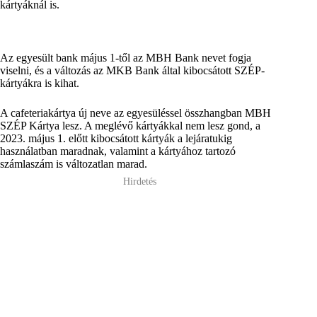
kártyáknál is.
Az egyesült bank május 1-től az MBH Bank nevet fogja
viselni, és a változás az MKB Bank által kibocsátott SZÉP-
kártyákra is kihat.
A cafeteriakártya új neve az egyesüléssel összhangban MBH
SZÉP Kártya lesz. A meglévő kártyákkal nem lesz gond, a
2023. május 1. előtt kibocsátott kártyák a lejáratukig
használatban maradnak, valamint a kártyához tartozó
számlaszám is változatlan marad.
Hirdetés