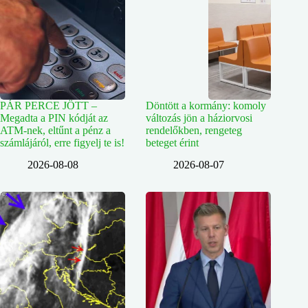
PÁR PERCE JÖTT –
Döntött a kormány: komoly
Megadta a PIN kódját az
változás jön a háziorvosi
ATM-nek, eltűnt a pénz a
rendelőkben, rengeteg
számlájáról, erre figyelj te is!
beteget érint
2026-08-08
2026-08-07