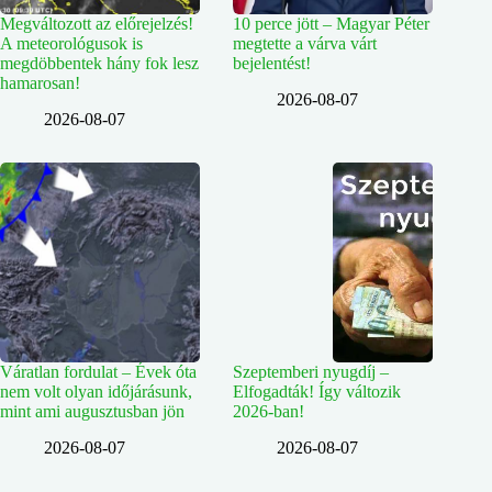
Megváltozott az előrejelzés!
10 perce jött – Magyar Péter
A meteorológusok is
megtette a várva várt
megdöbbentek hány fok lesz
bejelentést!
hamarosan!
2026-08-07
2026-08-07
Váratlan fordulat – Évek óta
Szeptemberi nyugdíj –
nem volt olyan időjárásunk,
Elfogadták! Így változik
mint ami augusztusban jön
2026-ban!
2026-08-07
2026-08-07