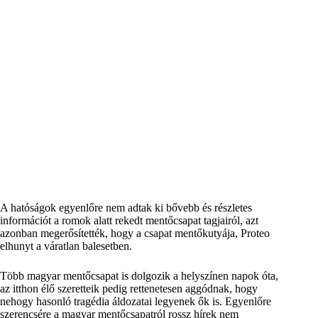
A hatóságok egyenlőre nem adtak ki bővebb és részletes
információt a romok alatt rekedt mentőcsapat tagjairól, azt
azonban megerősítették, hogy a csapat mentőkutyája, Proteo
elhunyt a váratlan balesetben.
Több magyar mentőcsapat is dolgozik a helyszínen napok óta,
az itthon élő szeretteik pedig rettenetesen aggódnak, hogy
nehogy hasonló tragédia áldozatai legyenek ők is. Egyenlőre
szerencsére a magyar mentőcsapatról rossz hírek nem