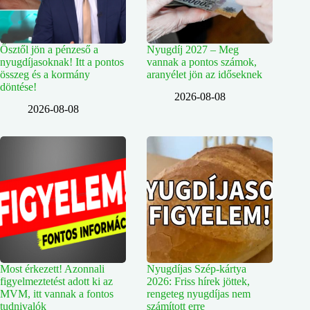
Ősztől jön a pénzeső a
Nyugdíj 2027 – Meg
nyugdíjasoknak! Itt a pontos
vannak a pontos számok,
összeg és a kormány
aranyélet jön az időseknek
döntése!
2026-08-08
2026-08-08
Most érkezett! Azonnali
Nyugdíjas Szép-kártya
figyelmeztetést adott ki az
2026: Friss hírek jöttek,
MVM, itt vannak a fontos
rengeteg nyugdíjas nem
tudnivalók
számított erre