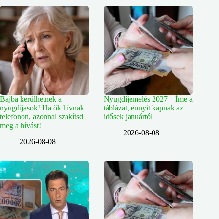
Bajba kerülhetnek a
Nyugdíjemelés 2027 – Íme a
nyugdíjasok! Ha ők hívnak
táblázat, ennyit kapnak az
telefonon, azonnal szakítsd
idősek januártól
meg a hívást!
2026-08-08
2026-08-08