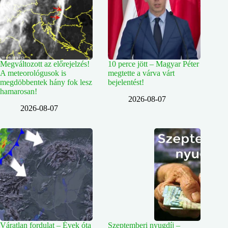
Megváltozott az előrejelzés!
10 perce jött – Magyar Péter
A meteorológusok is
megtette a várva várt
megdöbbentek hány fok lesz
bejelentést!
hamarosan!
2026-08-07
2026-08-07
Váratlan fordulat – Évek óta
Szeptemberi nyugdíj –