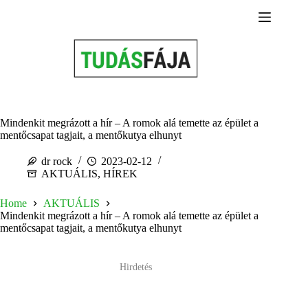
Skip
to
content
Mindenkit megrázott a hír – A romok alá temette az épület a
mentőcsapat tagjait, a mentőkutya elhunyt
dr rock
2023-02-12
AKTUÁLIS
,
HÍREK
Home
AKTUÁLIS
Mindenkit megrázott a hír – A romok alá temette az épület a
mentőcsapat tagjait, a mentőkutya elhunyt
Hirdetés