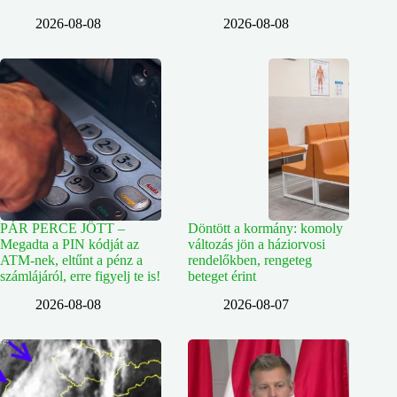
2026-08-08
2026-08-08
PÁR PERCE JÖTT –
Döntött a kormány: komoly
Megadta a PIN kódját az
változás jön a háziorvosi
ATM-nek, eltűnt a pénz a
rendelőkben, rengeteg
számlájáról, erre figyelj te is!
beteget érint
2026-08-08
2026-08-07