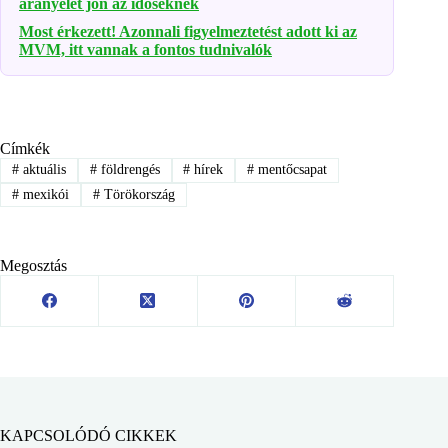
aranyélet jön az időseknek
Most érkezett! Azonnali figyelmeztetést adott ki az
MVM, itt vannak a fontos tudnivalók
Címkék
#
aktuális
#
földrengés
#
hírek
#
mentőcsapat
#
mexikói
#
Törökország
Megosztás
KAPCSOLÓDÓ CIKKEK