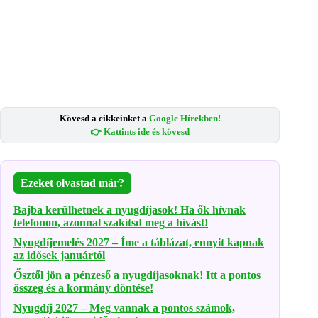
Kövesd a cikkeinket a
Google Hírekben!
👉 Kattints ide és kövesd
Ezeket olvastad már?
Bajba kerülhetnek a nyugdíjasok! Ha ők hívnak
telefonon, azonnal szakítsd meg a hívást!
Nyugdíjemelés 2027 – Íme a táblázat, ennyit kapnak
az idősek januártól
Ősztől jön a pénzeső a nyugdíjasoknak! Itt a pontos
összeg és a kormány döntése!
Nyugdíj 2027 – Meg vannak a pontos számok,