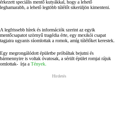
érkezett speciális mentő kutyákkal, hogy a lehető
leghamarabb, a lehető legtöbb túlélőt sikerüljön kimenteni.
A legfrissebb hírek és információk szerint az egyik
mentőcsapatot szörnyű tragédia érte, egy mexikói csapat
tagjaira ugyanis ráomlottak a romok, amíg túlélőket kerestek.
Egy megrongálódott épületbe próbáltak bejutni és
bármennyire is voltak óvatosak, a sérült épület romjai rájuk
omlottak- írja a
Tények.
Hirdetés