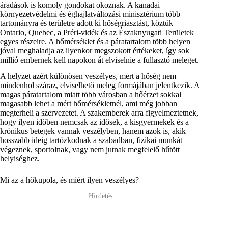
áradások is komoly gondokat okoznak. A kanadai
környezetvédelmi és éghajlatváltozási minisztérium több
tartományra és területre adott ki hőségriasztást, köztük
Ontario, Quebec, a Préri-vidék és az Északnyugati Területek
egyes részeire. A hőmérséklet és a páratartalom több helyen
jóval meghaladja az ilyenkor megszokott értékeket, így sok
millió embernek kell napokon át elviselnie a fullasztó meleget.
A helyzet azért különösen veszélyes, mert a hőség nem
mindenhol száraz, elviselhető meleg formájában jelentkezik. A
magas páratartalom miatt több városban a hőérzet sokkal
magasabb lehet a mért hőmérsékletnél, ami még jobban
megterheli a szervezetet. A szakemberek arra figyelmeztetnek,
hogy ilyen időben nemcsak az idősek, a kisgyermekek és a
krónikus betegek vannak veszélyben, hanem azok is, akik
hosszabb ideig tartózkodnak a szabadban, fizikai munkát
végeznek, sportolnak, vagy nem jutnak megfelelő hűtött
helyiséghez.
Mi az a hőkupola, és miért ilyen veszélyes?
Hirdetés