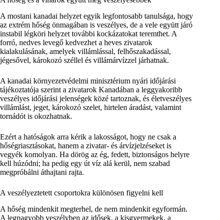
A mostani kanadai helyzet egyik legfontosabb tanulsága, hogy
az extrém hőség önmagában is veszélyes, de a vele együtt járó
instabil légköri helyzet további kockázatokat teremthet. A
forró, nedves levegő kedvezhet a heves zivatarok
kialakulásának, amelyek villámlással, felhőszakadással,
jégesővel, károkozó széllel és villámárvízzel járhatnak.
A kanadai környezetvédelmi minisztérium nyári időjárási
tájékoztatója szerint a zivatarok Kanadában a leggyakoribb
veszélyes időjárási jelenségek közé tartoznak, és életveszélyes
villámlást, jeget, károkozó szelet, hirtelen áradást, valamint
tornádót is okozhatnak.
Ezért a hatóságok arra kérik a lakosságot, hogy ne csak a
hőségriasztásokat, hanem a zivatar- és árvízjelzéseket is
vegyék komolyan. Ha dörög az ég, fedett, biztonságos helyre
kell húzódni; ha pedig egy út víz alá kerül, nem szabad
megpróbálni áthajtani rajta.
A veszélyeztetett csoportokra különösen figyelni kell
A hőség mindenkit megterhel, de nem mindenkit egyformán.
A legnagyobb veszélyben az idősek, a kisgyermekek, a