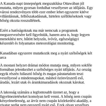
A Kanada-napi ünnepségek megszakítása Ottawában jól
mutatta, milyen gyorsan fordulhat veszélyesre az időjárás. Egy
városi rendezvényen több ezer ember lehet egyszerre kitéve
villámlásnak, felhőszakadásnak, hirtelen széllökéseknek vagy
hőség okozta rosszullétnek.
Ezért a hatóságoknak ma már nemcsak a programok
megszervezésére kell figyelniük, hanem arra is, hogy legyen
menekítési terv, hűtött helyszín, ivóvíz, egészségügyi
készenlét és folyamatos meteorológiai monitoring.
Kanadában egyszerre mutatkozik meg a nyári szélsőségek két
arca
A mostani helyzet drámai módon mutatja meg, milyen sokféle
formában jelentkezhet a szélsőséges nyári időjárás. Az ország
egyik részén fullasztó hőség és magas páratartalom teszi
veszélyessé a mindennapokat, máshol özönvízszerű eső,
áradás, lezárt utak és áramkimaradások okoznak károkat.
A lakosság számára a legfontosabb üzenet az, hogy a
figyelmeztetéseket komolyan kell venni. A hőség nem csupán
kényelmetlenség, az árvíz nem csupán közlekedési akadály, a
zivatar pedig nem egyszerű nyári eső. Ezek olyan veszélyes