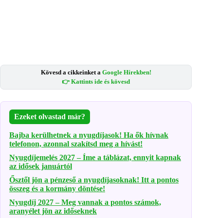
Kövesd a cikkeinket a
Google Hírekben!
👉 Kattints ide és kövesd
Ezeket olvastad már?
Bajba kerülhetnek a nyugdíjasok! Ha ők hívnak
telefonon, azonnal szakítsd meg a hívást!
Nyugdíjemelés 2027 – Íme a táblázat, ennyit kapnak
az idősek januártól
Ősztől jön a pénzeső a nyugdíjasoknak! Itt a pontos
összeg és a kormány döntése!
Nyugdíj 2027 – Meg vannak a pontos számok,
aranyélet jön az időseknek