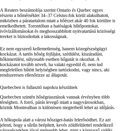
A Reuters beszámolója szerint Ontario és Quebec egyes
részein a hőmérséklet 34–37 Celsius-fok körül alakulhatott,
miközben a páratartalom miatt a hőérzet akár 40 fok körülire is
emelkedhetett. Torontóban a hatóságok hűtőpontokat,
ivóvízállomásokat és meghosszabbított nyitvatartású közösségi
tereket is biztosítottak a lakosságnak.
Ez nem egyszerű kellemetlenség, hanem közegészségügyi
kockázat. A tartós hőség fejfájást, szédülést, kiszáradást,
hőkimerülést, súlyosabb esetben hőgutát is okozhat. A
kockázatot tovább növeli, ha valaki egyedül él, nem tud
megfelelően hűtött helyiségben tartózkodni, vagy nincs, aki
rendszeresen ellenőrizze az állapotát.
Quebecben is fullasztó napokra készülnek
Quebecben szintén hőségriasztások vannak érvényben több
térségben. A forró, párás levegő miatt a nagyvárosokban,
köztük Montrealban is különösen megterhelő lehet az időjárás.
A hőkupola alatt a városi hősziget-hatás felerősödhet. Ez azt
jelenti, hogy a sűrűn beépített, kevés zöldfelülettel rendelkező
városrészekben jóval melegebb lehet, mint a környező vidéki