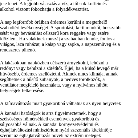
jele lehet. A legjobb választás a víz, a túl sok koffein és
alkohol viszont fokozhatja a folyadékvesztést.
A nap legforróbb óráiban érdemes kerülni a megterhelő
szabadtéri tevékenységet. A sportolást, kerti munkát, hosszabb
sétát vagy bevásárlást célszerű kora reggelre vagy estére
időzíteni. Ha valakinek muszáj a szabadban lennie, fontos a
világos, laza ruházat, a kalap vagy sapka, a napszemüveg és a
rendszeres pihenő.
A lakásokban napközben célszerű árnyékolni, lehúzni a
redőnyt vagy behúzni a sötétítőt. Éjjel, ha a külső levegő már
hűvösebb, érdemes szellőztetni. Akinek nincs klímája, annak
segíthetnek a hűsítő zuhanyok, a nedves törölközők, a
ventilátor megfelelő használata, vagy a nyilvános hűtött
helyiségek felkeresése.
A klímaváltozás miatt gyakoribbá válhatnak az ilyen helyzetek
A kanadai hatóságok is arra figyelmeztetnek, hogy a
szélsőséges hőmérsékleti események gyakoribbá és
súlyosabbá válnak. A kanadai környezetvédelmi és
éghajlatváltozási minisztérium nyári szezonális kitekintője
szerint az éghajlatváltozás növeli az extrém melegek