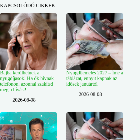
KAPCSOLÓDÓ CIKKEK
Bajba kerülhetnek a
Nyugdíjemelés 2027 – Íme a
nyugdíjasok! Ha ők hívnak
táblázat, ennyit kapnak az
telefonon, azonnal szakítsd
idősek januártól
meg a hívást!
2026-08-08
2026-08-08