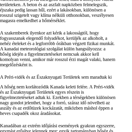
területeken. A beton és az aszfalt napközben felmelegszik,
éjszaka pedig lassan hűl, ezért a lakásokban, különösen a
rosszul szigetelt vagy klíma nélküli otthonokban, veszélyesen
magasra emelkedhet a hőmérséklet.
A szakemberek ilyenkor azt kérik a lakosságtól, hogy
fogyasszanak elegendő folyadékot, kerüljék az alkoholt, a
nehéz ételeket és a legforróbb órákban végzett fizikai munkát.
A kanadai meteorológiai szolgálat külön hangsúlyozza: a
hőség idején a figyelmeztetéseket nemcsak akkor kell
komolyan venni, amikor már rosszul érzi magát valaki, hanem
megelőzésként is.
A Préri-vidék és az Északnyugati Területek sem maradtak ki
A hőség nem korlátozódik Kanada keleti felére. A Préri-vidék
és az Északnyugati Területek egyes részein is
figyelmeztetéseket adtak ki. Ezekben a térségekben különösen
nagy gondot jelenthet, hogy a forró, száraz idő növelheti az
aszály és az erdőtüzek kockázatát, miközben máshol éppen a
heves csapadék okoz áradásokat.
Kanadában az extrém időjárási események gyakran egyszerre,
egymást erősítve jelennek meg: egyik tartományban hőség és