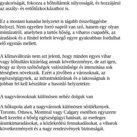
gyakoriságát, fokozza a hőhullámok súlyosságát, és hozzájárul
az aszály- és erdőtűzkockázathoz is.
Ez a mostani kanadai helyzetet is tágabb összefüggésbe
helyezi. Nem egyetlen forró napról van szó, hanem egy olyan
mintázatról, amelyben a tartós hőség, a viharos csapadék, az
áradások és a füsttel terhelt levegő egyre gyakrabban fordulhat
elő egymás mellett.
A klímaváltozás nem azt jelenti, hogy minden egyes vihar
vagy hőhullám kizárólag annak következménye, de azt igen,
hogy az ilyen szélsőségek valószínűsége és intenzitása sok
térségben növekszik. Ezért a jövőben a városoknak, az
egészségügynek, az infrastruktúrának és a lakosságnak is
jobban fel kell készülnie a hasonló helyzetekre.
A nagyvárosoknak különösen nehéz dolguk van
A hőkupola alatt a nagyvárosok különösen sérülékenyek.
Toronto, Ottawa, Montreal vagy Calgary esetében egyszerre
kell kezelni a hőség egészségügyi hatásait, az esetleges
áramkimaradásokat, a közlekedési fennakadásokat, a viharok
következményeit és a nagy rendezvények biztonságát.