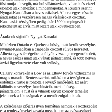
füst rontja a levegőt, máshol villámárvizek, viharok és vízzel
elöntött utak nehezítik a mindennapokat. A Reuters szerint
Nyugat-Kanadában a heves esőzések Alberta egyes részein
áradásokat és veszélyesen magas vízállásokat okoztak,
Kananaskis térségében pedig akár 1500 kempingező is
rekedhetett az árvíz miatt lezárt utak következtében.
Áradások sújtották Nyugat-Kanadát
Miközben Ontario és Quebec a hőség miatt került veszélybe,
Nyugat-Kanadában a csapadék okozott súlyos helyzetet.
Alberta egyes térségeiben a folyók vízszintje megemelkedett,
a heves esőzés miatt utak váltak járhatatlanná, és több helyen
árvízi figyelmeztetésekre volt szükség.
Calgary környékén a Bow és az Elbow folyók vízhozama is
magas maradt a Reuters szerint, miközben a térségben az
erdőtüzek füstje is rontotta a levegő minőségét. Ez azért
különösen veszélyes kombináció, mert a hőség, a
páratartalom, a füst és a viharok együtt komoly terhelést
jelentenek a lakosságnak és a mentőszolgálatoknak.
A szélsőséges időjárás ilyen formában nemcsak a közlekedést
és a rendezvényeket zavarja meg, hanem az egészségügyi