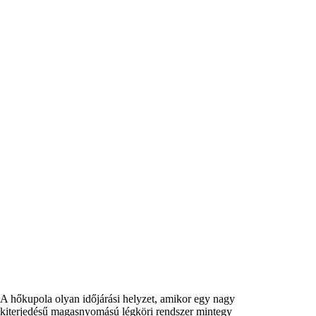
A hőkupola olyan időjárási helyzet, amikor egy nagy
kiterjedésű magasnyomású légköri rendszer mintegy