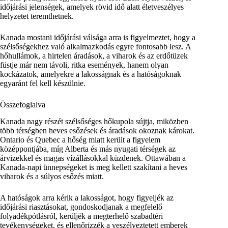
időjárási jelenségek, amelyek rövid idő alatt életveszélyes
helyzetet teremthetnek.
Kanada mostani időjárási válsága arra is figyelmeztet, hogy a
szélsőségekhez való alkalmazkodás egyre fontosabb lesz. A
hőhullámok, a hirtelen áradások, a viharok és az erdőtüzek
füstje már nem távoli, ritka események, hanem olyan
kockázatok, amelyekre a lakosságnak és a hatóságoknak
egyaránt fel kell készülnie.
Összefoglalva
Kanada nagy részét szélsőséges hőkupola sújtja, miközben
több térségben heves esőzések és áradások okoznak károkat.
Ontario és Quebec a hőség miatt került a figyelem
középpontjába, míg Alberta és más nyugati térségek az
árvizekkel és magas vízállásokkal küzdenek. Ottawában a
Kanada-napi ünnepségeket is meg kellett szakítani a heves
viharok és a súlyos esőzés miatt.
A hatóságok arra kérik a lakosságot, hogy figyeljék az
időjárási riasztásokat, gondoskodjanak a megfelelő
folyadékpótlásról, kerüljék a megterhelő szabadtéri
tevékenységeket, és ellenőrizzék a veszélyeztetett emberek