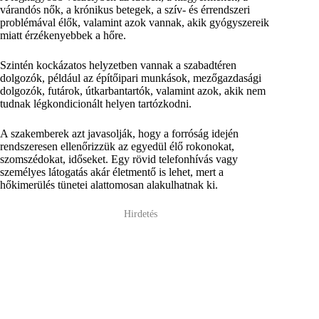
várandós nők, a krónikus betegek, a szív- és érrendszeri
problémával élők, valamint azok vannak, akik gyógyszereik
miatt érzékenyebbek a hőre.
Szintén kockázatos helyzetben vannak a szabadtéren
dolgozók, például az építőipari munkások, mezőgazdasági
dolgozók, futárok, útkarbantartók, valamint azok, akik nem
tudnak légkondicionált helyen tartózkodni.
A szakemberek azt javasolják, hogy a forróság idején
rendszeresen ellenőrizzük az egyedül élő rokonokat,
szomszédokat, időseket. Egy rövid telefonhívás vagy
személyes látogatás akár életmentő is lehet, mert a
hőkimerülés tünetei alattomosan alakulhatnak ki.
Hirdetés