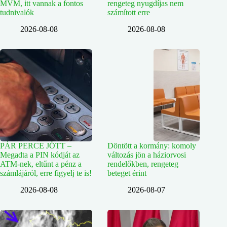
MVM, itt vannak a fontos
rengeteg nyugdíjas nem
tudnivalók
számított erre
2026-08-08
2026-08-08
PÁR PERCE JÖTT –
Döntött a kormány: komoly
Megadta a PIN kódját az
változás jön a háziorvosi
ATM-nek, eltűnt a pénz a
rendelőkben, rengeteg
számlájáról, erre figyelj te is!
beteget érint
2026-08-08
2026-08-07