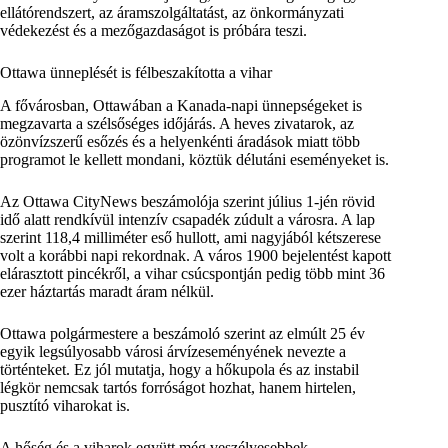
ellátórendszert, az áramszolgáltatást, az önkormányzati
védekezést és a mezőgazdaságot is próbára teszi.
Ottawa ünneplését is félbeszakította a vihar
A fővárosban, Ottawában a Kanada-napi ünnepségeket is
megzavarta a szélsőséges időjárás. A heves zivatarok, az
özönvízszerű esőzés és a helyenkénti áradások miatt több
programot le kellett mondani, köztük délutáni eseményeket is.
Az Ottawa CityNews beszámolója szerint július 1-jén rövid
idő alatt rendkívül intenzív csapadék zúdult a városra. A lap
szerint 118,4 milliméter eső hullott, ami nagyjából kétszerese
volt a korábbi napi rekordnak. A város 1900 bejelentést kapott
elárasztott pincékről, a vihar csúcspontján pedig több mint 36
ezer háztartás maradt áram nélkül.
Ottawa polgármestere a beszámoló szerint az elmúlt 25 év
egyik legsúlyosabb városi árvízeseményének nevezte a
történteket. Ez jól mutatja, hogy a hőkupola és az instabil
légkör nemcsak tartós forróságot hozhat, hanem hirtelen,
pusztító viharokat is.
A hőség és a viharok együtt még veszélyesebbek