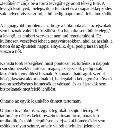
„fedőként” zárja be a forró levegőt egy adott térség fölé. A
levegő lesüllyed, melegszik, a felhőzet és a csapadékképződés
sok helyen visszaszorul, a hő pedig napokon át felhalmozódik.
A legnagyobb probléma az, hogy a hőkupola alatt az éjszakák
sem hoznak valódi felfrissülést. Ha hajnalra sem hűl le eléggé
a levegő, az emberi szervezet nem tud regenerálódni. Ez
különösen veszélyes lehet a nagyvárosokban, ahol az aszfalt, a
beton és az épületek nappal elnyelik, éjjel pedig lassan adják
vissza a hőt.
Kanada több térségében most pontosan ez történik: a nappali
csúcshőmérséklet tartósan magas, az éjszakák pedig csak
kismértékű enyhülést hoznak. A kanadai hatóságok szerint
hőségriasztást akkor adnak ki, ha legalább két egymást követő
napon szélsőséges hőmérséklet várható, és az éjszakák sem
biztosítanak megfelelő lehűlést.
Ontario az egyik leginkább érintett tartomány
Ontario továbbra is az egyik leginkább sújtott térség. A
tartomány déli és keleti részein tartósan forró, párás idő
uralkodik, és több településen az éjszakai hőmérséklet sem
csökken olyan szintre, amely valódi enyhülést jelentene.