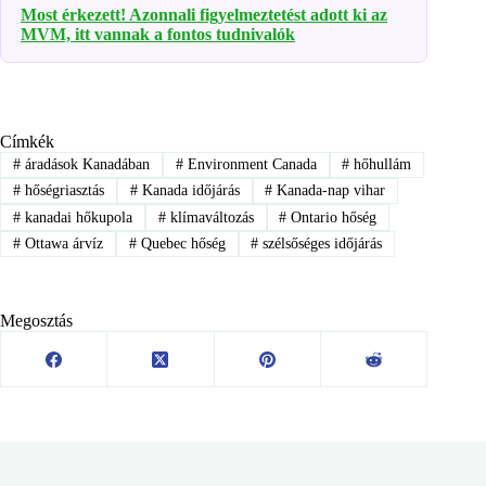
Most érkezett! Azonnali figyelmeztetést adott ki az
MVM, itt vannak a fontos tudnivalók
Címkék
#
áradások Kanadában
#
Environment Canada
#
hőhullám
#
hőségriasztás
#
Kanada időjárás
#
Kanada-nap vihar
#
kanadai hőkupola
#
klímaváltozás
#
Ontario hőség
#
Ottawa árvíz
#
Quebec hőség
#
szélsőséges időjárás
Megosztás